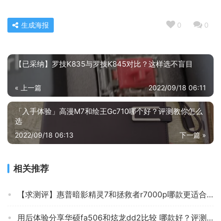
生成海报
0
0
【已采纳】罗技K835与罗技K845对比？这样选不盲目
« 上一篇
2022/09/18 06:11
「入手体验」高漫M7和绘王Gc710哪个好？评测教你怎么
选
2022/09/18 06:13
下一篇 »
相关推荐
【求测评】惠普暗影精灵7和拯救者r7000p哪款更适合？深度剖析功能区别
用后体验分享华硕fa506和炫龙dd2比较 哪款好？评测教你怎么选