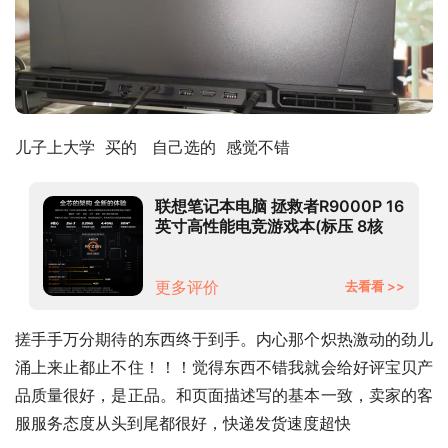
儿子上大学  买的   自己选的  感觉不错
联想笔记本电脑 拯救者R9000P 16
英寸高性能电竞游戏本(标压 8核
R7-5800H 16G 512G RTX3060
2.5k屏 165Hz)
更多评价
去看看 >>
搓手手万分期待的东西终于到手。内心那个炽热激动的劲儿
涌上来止都止不住！！！觉得东西不错我就会给好评宝贝产
品质量很好，是正品。和页面描述写的基本一致，卖家的客
服服务态度从头到尾都很好，快递发货速度超快