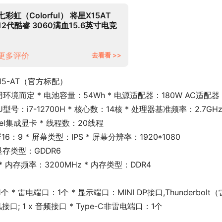
七彩虹（Colorful） 将星X15AT
12代酷睿 3060满血15.6英寸电竞
游戏笔记本电脑 少量现货：i7-
12700H/RTX3060/灰色
16G/512GPCIe固态/官方标配
更多评价
去看看 >>
X15-AT（官方标配）
环境而定 * 电池容量：54Wh * 电源适配器：180W AC适配器
型号：i7-12700H * 核心数：14核 * 处理器基准频率：2.7GHz 
tel集成显卡 * 线程数：20线程
6：9 * 屏幕类型：IPS * 屏幕分辨率：1920*1080
 显存类型：GDDR6
* 内存频率：3200MHz * 内存类型：DDR4
1个 * 雷电端口：1个 * 显示端口：MINI DP接口,Thunderbolt（
风接口; 1 x 音频接口 * Type-C非雷电端口：1个