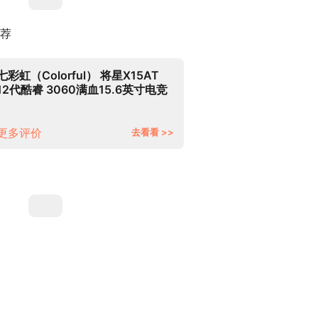
荐
七彩虹（Colorful） 将星X15AT
12代酷睿 3060满血15.6英寸电竞
游戏笔记本电脑 少量现货：i7-
12700H/RTX3060/灰色
16G/512GPCIe固态/官方标配
更多评价
去看看 >>