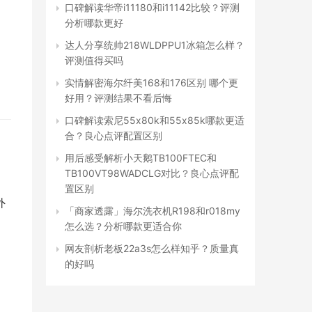
口碑解读华帝i11180和i11142比较？评测
分析哪款更好
达人分享统帅218WLDPPU1冰箱怎么样？
评测值得买吗
实情解密海尔纤美168和176区别 哪个更
好用？评测结果不看后悔
口碑解读索尼55x80k和55x85k哪款更适
合？良心点评配置区别
用后感受解析小天鹅TB100FTEC和
TB100VT98WADCLG对比？良心点评配
置区别
外
「商家透露」海尔洗衣机R198和r018my
怎么选？分析哪款更适合你
网友剖析老板22a3s怎么样知乎？质量真
的好吗