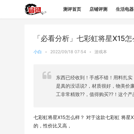
测评首页
店铺评测
生活电器
「必看分析」七彩虹将星X15
小白
•
2022/09/18 07:54
•
游戏本
东西已经收到！手感不错！用料扎实
是真的没话说?，材质很好，物美价廉
工非常精致??，值得购买??！这个
七彩虹将星X15怎么样？ 对于这款七彩虹 将星
的，性价比又高，