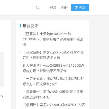
登录
注册
投稿
最新测评
【已开箱】小天鹅td100aftec和
td100vt828 哪款好用？评测结果不看后
悔
【买家后悔】东芝xg5和xg6区别 哪个更
好用？评测解读该怎么选
达人解密博世wap242682w和242602W
哪款好用？评测结果不看后悔
「一定要知道」海信75v1fs和海信75e3f
哪个好？图文爆料分析
「必看报告」美的za8油烟机测评？质量
化
到底怎么样好不好
【求测评】索尼xr75x90k和XR75X95j区