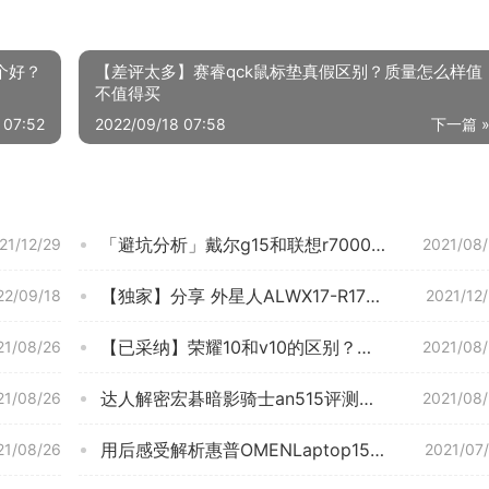
哪个好？
【差评太多】赛睿qck鼠标垫真假区别？质量怎么样值
不值得买
 07:52
2022/09/18 07:58
下一篇 
「避坑分析」戴尔g15和联想r7000p哪个更好？到底要怎么选择
21/12/29
2021/08
【独家】分享 外星人ALWX17-R1776W 质量评测数据怎么样，这款游戏本符合你的要求吗？
22/09/18
2021/12
【已采纳】荣耀10和v10的区别？评测比较哪款好
21/08/26
2021/08
达人解密宏碁暗影骑士an515评测？功能真的不好吗
21/08/26
2021/08
用后感受解析惠普OMENLaptop15-ek0111TX游戏本质量评测怎么样好不好用？
21/08/26
2021/07