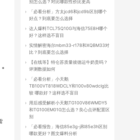
别怎么选？对比哪款性价比更高
「必看分析」方太jcd6和jcd9b区别哪个
好点？到底要怎么选择
达人爆料TCL75Q10G与海信75E8H哪个
好？这样选不盲目
实情解密海尔mbm33-r178和XQBM33对
比？到底要怎么选择
【在线等】特仑苏质量彼德运牛奶贵吗？
* 
评测数据如何
「必看分析」小天鹅
TB100VT818WDCLY和100v80wdclg比
较 哪款好？这样选不盲目
用后感受解析小天鹅TG100V86WMDY5
和TG100EM01G怎么选？良心点评配置区
别
雷
「必看报告」海信85e3g-j和85e3h区别
哪款更好？图文爆料分析