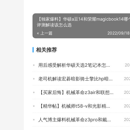
【独家爆料】华硕a豆14和荣耀magicbook14
评测解读该怎么选
« 上一篇
2022/09/18
相关推荐
用后感受解析华硕天选2笔记本怎么样？详细评测报告
20
老司机解读宏碁暗影骑士擎比hp暗影8哪个好？这样选不盲目
20
【买家后悔】机械革命z3air和联想拯救者y7000比较 哪款好？评测教你怎么选
20
【精华帖】机械师t58-v和光影精灵6哪个好？图文爆料分析
20
人气博主爆料机械革命z3pro和戴尔游匣g15比较 哪款好？到底要怎么选择
20