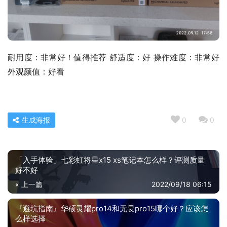
耐用度：非常好！值得推荐 舒适度：好 操作难度：非常好 
外观颜值：好看
生成海报
0
0
「入手体验」七彩虹将星x15 xs笔记本怎么样？评测质量
好不好
« 上一篇
2022/09/18 06:15
『避坑指南』华硕灵耀pro14和无畏pro15哪个好？应该怎
么样选择