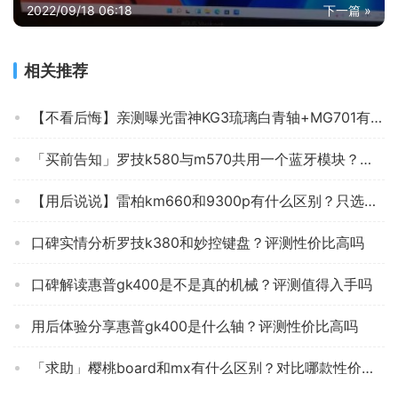
2022/09/18 06:18
下一篇 »
相关推荐
【不看后悔】亲测曝光雷神KG3琉璃白青轴+MG701有线键盘 键盘质量怎么样？全方位评测分享!
「买前告知」罗技k580与m570共用一个蓝牙模块？深度剖析功能区别
【用后说说】雷柏km660和9300p有什么区别？只选对的不选贵的
口碑实情分析罗技k380和妙控键盘？评测性价比高吗
口碑解读惠普gk400是不是真的机械？评测值得入手吗
用后体验分享惠普gk400是什么轴？评测性价比高吗
「求助」樱桃board和mx有什么区别？对比哪款性价比更高