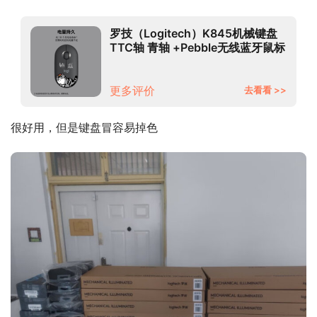
罗技（Logitech）K845机械键盘
TTC轴 青轴 +Pebble无线蓝牙鼠标
轻音鼠标 键鼠套装 黑色-吾皇万睡
系列
更多评价
去看看 >>
很好用，但是键盘冒容易掉色