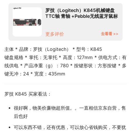
罗技（Logitech）K845机械键盘
TTC轴 青轴 +Pebble无线蓝牙鼠标
轻音鼠标 键鼠套装 黑色-吾皇万睡
系列
更多评价
去看看 >>
主体 * 品牌：罗技（Logitech） * 型号：K845
键盘规格 * 掌托：无掌托 * 高度：127mm * 供电方式：有
线供电 * 产品净重（g）：780 * 按键形状：方形按键 * 多
键无冲：24 * 宽度：435mm
罗技 K845 买家看法：
很好啊，物美价廉物超所值。。一直相信京东自营，售
后也好
可以东西不错，还有优惠，可以放心省钱购买，不要犹