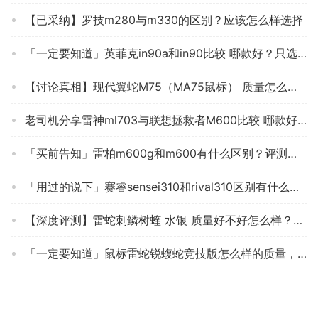
【已采纳】罗技m280与m330的区别？应该怎么样选择
「一定要知道」英菲克in90a和in90比较 哪款好？只选对的不选贵的
【讨论真相】现代翼蛇M75（MA75鼠标） 质量怎么样？鼠标入手评测到底要不要买！
老司机分享雷神ml703与联想拯救者M600比较 哪款好？应该怎么样选择
「买前告知」雷柏m600g和m600有什么区别？评测质量好不好
「用过的说下」赛睿sensei310和rival310区别有什么不同？哪个更合适
【深度评测】雷蛇刺鳞树蝰 水银 质量好不好怎么样？买鼠标 应该注意哪些方面细节！
「一定要知道」鼠标雷蛇锐蝮蛇竞技版怎么样的质量，评测为什么这样？