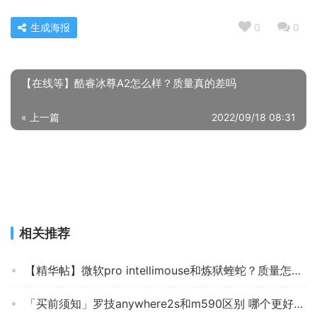
生成海报
0
0
【在线等】酷睿冰尊A2怎么样？质量真的差吗
« 上一篇
2022/09/18 08:31
老司机告诉你小米778gplus和778g的区别？到底要怎么选
择
2022/09/18 08:35
下一篇 »
相关推荐
【精华帖】微软pro intellimouse和炼狱蝰蛇？质量怎么样值不值得买
「买前须知」罗技anywhere2s和m590区别 哪个更好用？谁是性价比之王