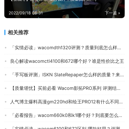
2022/09/18 08:31
下一篇 »
相关推荐
「实情必读」wacomdth1320评测？质量到底怎么样好不好
良心解读wacomctl4100和672哪个好？谁是性价比之王
「手写板评测」ISKN SlateRepaper怎么样的质量？来看看买家说法
【质量堪忧】买前必看 Wacom影拓PRO系列 评测结果解读！手写板怎么样选择不被坑！
人气博主爆料高漫gm220hd和绘王PRO12有什么不同？深度剖析功能区别
「必看报告」wacom660k0和k1哪个好？到底要怎么选择
「实情必读」wacom6100和672区别 哪款好用？评测结果不看后悔