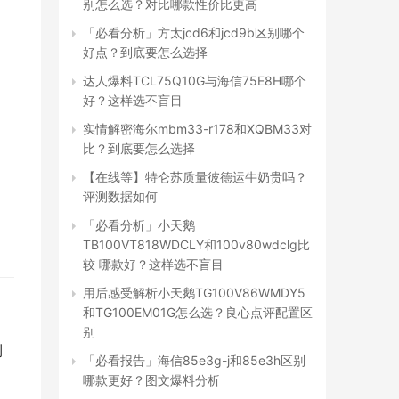
别怎么选？对比哪款性价比更高
「必看分析」方太jcd6和jcd9b区别哪个
好点？到底要怎么选择
达人爆料TCL75Q10G与海信75E8H哪个
好？这样选不盲目
实情解密海尔mbm33-r178和XQBM33对
比？到底要怎么选择
【在线等】特仑苏质量彼德运牛奶贵吗？
评测数据如何
「必看分析」小天鹅
TB100VT818WDCLY和100v80wdclg比
较 哪款好？这样选不盲目
用后感受解析小天鹅TG100V86WMDY5
和TG100EM01G怎么选？良心点评配置区
别
到
「必看报告」海信85e3g-j和85e3h区别
哪款更好？图文爆料分析