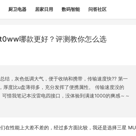
厨卫电器
居家日用
数码智能
问答社区
c1t0ww哪款更好？评测教你怎么选
总结，灰色低调大气，便于收纳和携带，传输速度快?? 第一
，厚度比u盘薄得多，充分发挥了便携属性。 传输速度没的
b/s+，可惜我笔记本没雷电四接口，没体验到满速1000的爽感～～
？虽然它们在性能上大差不差的，经过多方面比较，我还是选择三星 MU