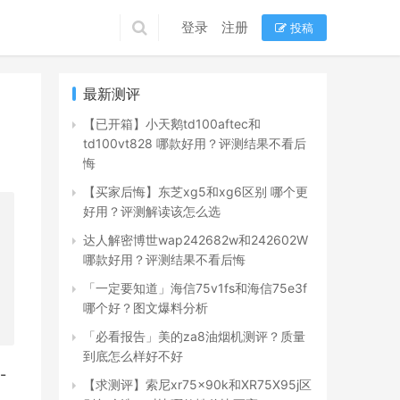
登录
注册
投稿
最新测评
【已开箱】小天鹅td100aftec和
td100vt828 哪款好用？评测结果不看后
悔
【买家后悔】东芝xg5和xg6区别 哪个更
好用？评测解读该怎么选
达人解密博世wap242682w和242602W
哪款好用？评测结果不看后悔
「一定要知道」海信75v1fs和海信75e3f
哪个好？图文爆料分析
「必看报告」美的za8油烟机测评？质量
到底怎么样好不好
-
【求测评】索尼xr75x90k和XR75X95j区