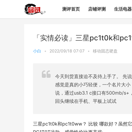
测评首页
店铺评测
生活电器
「实情必读」三星pc1t0k和p
小白
•
2022/09/18 07:07
•
移动固态硬盘
今天到货直接迫不及待上手了。 先说
感觉是真的小巧轻便，一个名片大小
说，通过usb3.1 c接口有500m
回头继续在手机、平板上试试
三星pc1t0k和pc1t0ww？ 比较 哪款好