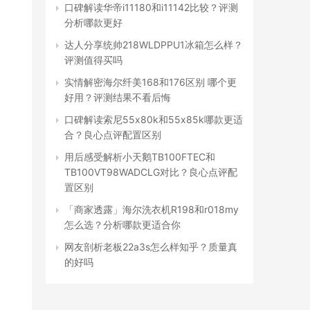
口碑解读华帝i11180和i11142比较？评测
分析哪款更好
达人分享统帅218WLDPPU1冰箱怎么样？
评测值得买吗
实情解密海尔纤美168和176区别 哪个更
好用？评测结果不看后悔
口碑解读索尼55x80k和55x85k哪款更适
合？良心点评配置区别
用后感受解析小天鹅TB100FTEC和
TB100VT98WADCLG对比？良心点评配
置区别
「商家透露」海尔洗衣机R198和r018my
怎么选？分析哪款更适合你
网友剖析老板22a3s怎么样知乎？质量真
的好吗