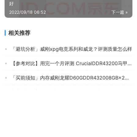
好
2022/09/18 06:52
下一篇 »
相关推荐
「避坑分析」威刚xpg电竞系列和威龙？评测质量怎么样
【参考对比】用完一个月评测 CrucialDDR43200马甲套条 的质量怎么样？内存使用感受大揭秘！
「买前须知」内存威刚龙耀D60GDDR432008GB×2怎么样评测质量值得买吗？
商家爆料联想2666内存条怎么样？评测质量好不好
【内存避坑】解密 CrucialBL2K8G36C16U4B 的质量怎么样？最真实的图文评测分享！
「评价性价比」三星ddr4内存条怎么样？功能真的不好吗
【详细讲解】为什么宏碁掠夺者BL.9BWWR.226 内存的口碑一般？体验质量究竟怎么样？