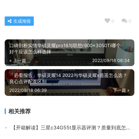
生成海报
0
0
口碑剖析实情华硕灵耀pro16与联想r900x3050Ti哪个
好？应该怎么样选择
« 上一篇
2022/09/18 06:34
「必看报告」华硕灵耀14 2022与华硕灵耀x逍遥怎么选？
良心点评配置区别
2022/09/18 06:39
下一篇 »
相关推荐
【开箱解读】三星c34G55t显示器评测？质量到底怎么样好不好