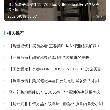
用后体验分享安钛克df700flux和df600flux哪个好？这样
选不盲目
2022/09/18 06:57
下一篇 »
相关推荐
【质量堪忧】买前必看 宜客莱EL146 评测结果解读！笔记本配件怎么样选择不被坑！
【不看后悔】酷睿冰尊n10测评？质量真的差吗
【回答置顶】奥睿科ORICOHSQ-M1-BK-BP 怎么买更合适呢 ？入手 笔记本配件 要注意哪些质量细节！
【质量报告】购买笔记本配件要注意哪些参数？评测 蓝盛KCS-AP02-S150-BLK-CN 怎么样？好用吗？
网友剖析绿巨能LJN-ZJ055笔记本配件评测结果怎么样？不值得买吗？
【揭开真相】倍方黑木纹单层+置物柜 质量内幕分析测评，笔记本配件内行解读怎么样，新手必看！