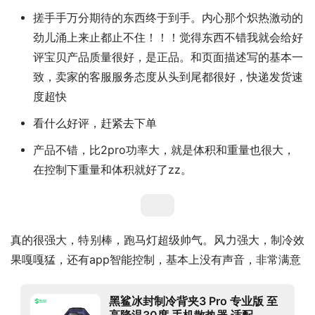
搓手手万分期待的东西终于到手。内心那个炽热激动的
劲儿涌上来止都止不住！！！觉得东西不错我就会给好
评宝贝产品质量很好，是正品。和页面描述写的基本一
致，卖家的客服服务态度从头到尾都很好，快递发货速
度超快
看什么好评，赶紧去下单
产品不错，比2pro功率大，就是体积和重量也很大，
在控制下重量和体积就好了zz。
真的很强大，特别棒，跑马灯超级帅气。风力强大，制冷效
果嘎嘎猛，还有app智能控制，基本上没有声音，非常满意
黑鲨冰封制冷背夹3 Pro 专业版 至
高降温30度 手机散热器 适配