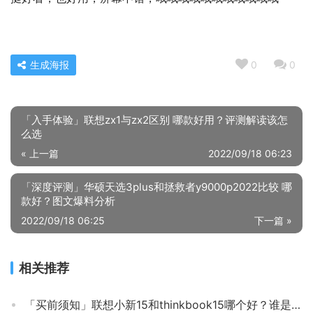
生成海报
0
0
「入手体验」联想zx1与zx2区别 哪款好用？评测解读该怎
么选
« 上一篇
2022/09/18 06:23
「深度评测」华硕天选3plus和拯救者y9000p2022比较 哪
款好？图文爆料分析
2022/09/18 06:25
下一篇 »
相关推荐
「买前须知」联想小新15和thinkbook15哪个好？谁是性价比之王