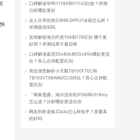
区
口碑解读华帝i11180和i11142比较？评测
分析哪款更好
达人分享统帅218WLDPPU1冰箱怎么样？
快
评测值得买吗
实情解密海尔纤美168和176区别 哪个更
好用？评测结果不看后悔
口碑解读索尼55x80k和55x85k哪款更适
合？良心点评配置区别
用后感受解析小天鹅TB100FTEC和
TB100VT98WADCLG对比？良心点评配
置区别
「商家透露」海尔洗衣机R198和r018my
怎么选？分析哪款更适合你
网友剖析老板22a3s怎么样知乎？质量真
的好吗