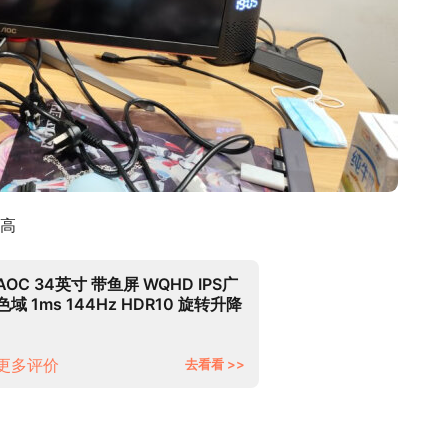
高
AOC 34英寸 带鱼屏 WQHD IPS广
色域 1ms 144Hz HDR10 旋转升降
21:9 内置音箱 游戏电竞电脑显示器
U34G3X
更多评价
去看看 >>