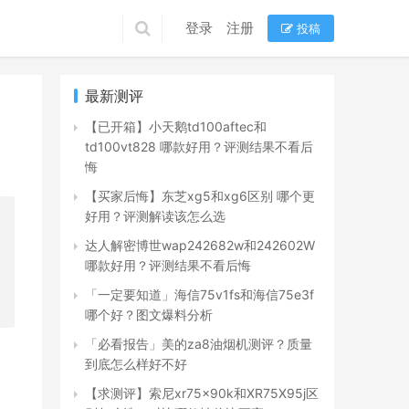
登录
注册
投稿
最新测评
【已开箱】小天鹅td100aftec和
td100vt828 哪款好用？评测结果不看后
悔
【买家后悔】东芝xg5和xg6区别 哪个更
好用？评测解读该怎么选
达人解密博世wap242682w和242602W
哪款好用？评测结果不看后悔
「一定要知道」海信75v1fs和海信75e3f
哪个好？图文爆料分析
「必看报告」美的za8油烟机测评？质量
到底怎么样好不好
【求测评】索尼xr75x90k和XR75X95j区