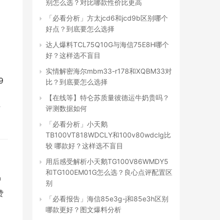
别怎么选？对比哪款性价比更高
「必看分析」方太jcd6和jcd9b区别哪个
好点？到底要怎么选择
达人爆料TCL75Q10G与海信75E8H哪个
好？这样选不盲目
实情解密海尔mbm33-r178和XQBM33对
 
比？到底要怎么选择
【在线等】特仑苏质量彼德运牛奶贵吗？
 
评测数据如何
「必看分析」小天鹅
TB100VT818WDCLY和100v80wdclg比
较 哪款好？这样选不盲目
用后感受解析小天鹅TG100V86WMDY5
和TG100EM01G怎么选？良心点评配置区
中
别
赞
「必看报告」海信85e3g-j和85e3h区别
哪款更好？图文爆料分析