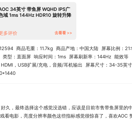
AOC 34英寸 带鱼屏 WQHD IPS广
色域 1ms 144Hz HDR10 旋转升降
21:9 内置音箱 游戏电竞电脑显示器
U34G3X
更多评价
去看看 >>
2594  商品毛重：11.7kg  商品产地：中国大陆  屏幕比例：21:9 
:1  类型：直面屏  响应时间：1ms  屏幕刷新率：144Hz  能效等
DMI，USB扩展/充电，音频/耳机输出  屏幕尺寸：34-35英寸 
*1440
看了好久，最终选择这个感觉没选错，应该是目前市售带鱼屏里的
戏看电影，亮度分辨率颜色这些指标感觉很惊喜了，喜欢AOC 