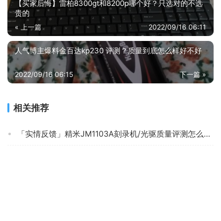
【买家后悔】雷柏8300gt和8200p哪个好？只选对的不选
贵的
« 上一篇
2022/09/16 06:11
人气博主爆料金百达kp230 评测？质量到底怎么样好不好
2022/09/16 06:15
下一篇 »
相关推荐
「实情反馈」精米JM1103A刻录机/光驱质量评测怎么样好不好用？
口碑实情分析建兴es1和先锋dvr 哪个更好用？评测解读该怎么选
『避坑指南』华硕c8dh和c8h区别哪个好点？谁是性价比之王
人气博主爆料联想plus和小米5平板对比？应该怎么样选择