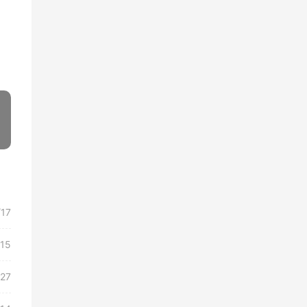
»
/17
/15
/27