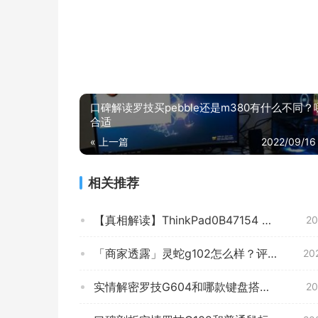
口碑解读罗技买pebble还是m380有什么不同
合适
« 上一篇
2022/09/16
相关推荐
【真相解读】ThinkPad0B47154 的质量怎么样？鼠标 使用效果评测揭秘，不看后悔
20
「商家透露」灵蛇g102怎么样？评测质量好不好
20
实情解密罗技G604和哪款键盘搭配好？评测质量怎么样
20