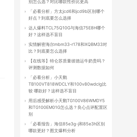
别怎么选？对比哪款性价比更高
「必看分析」方太jcd6和jcd9b区别哪个
好点？到底要怎么选择
达人爆料TCL75Q10G与海信75E8H哪个
好？这样选不盲目
实情解密海尔mbm33-r178和XQBM33对
比？到底要怎么选择
【在线等】特仑苏质量彼德运牛奶贵吗？
评测数据如何
「必看分析」小天鹅
TB100VT818WDCLY和100v80wdclg比
较 哪款好？这样选不盲目
用后感受解析小天鹅TG100V86WMDY5
和TG100EM01G怎么选？良心点评配置区
别
「必看报告」海信85e3g-j和85e3h区别
哪款更好？图文爆料分析