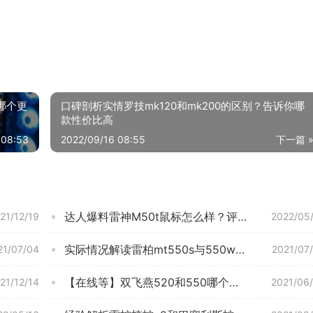
？哪个更
口碑剖析实情罗技mk120和mk200的区别？告诉你哪
款性价比高
 08:53
2022/09/16 08:55
下一篇 
达人爆料雷神M50t鼠标怎么样？评测性价比高吗
21/12/19
2022/05
实际情况解读雷柏mt550s与550w哪款更适合？评测质量好不好
21/07/04
2021/07
【在线等】双飞燕520和550哪个好？深度剖析功能区别
21/12/14
2021/06