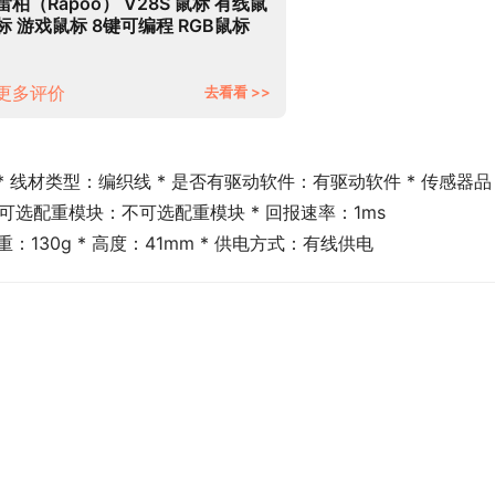
雷柏（Rapoo） V28S 鼠标 有线鼠
标 游戏鼠标 8键可编程 RGB鼠标
电竞鼠标 吃鸡鼠标 鼠标宏定义 黑
色
更多评价
去看看 >>
325 * 线材类型：编织线 * 是否有驱动软件：有驱动软件 * 传感器品
 是否可选配重模块：不可选配重模块 * 回报速率：1ms
净重：130g * 高度：41mm * 供电方式：有线供电