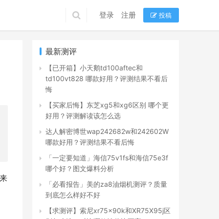
登录
注册
投稿
最新测评
【已开箱】小天鹅td100aftec和
td100vt828 哪款好用？评测结果不看后
悔
【买家后悔】东芝xg5和xg6区别 哪个更
好用？评测解读该怎么选
达人解密博世wap242682w和242602W
哪款好用？评测结果不看后悔
「一定要知道」海信75v1fs和海信75e3f
哪个好？图文爆料分析
对来
「必看报告」美的za8油烟机测评？质量
到底怎么样好不好
【求测评】索尼xr75x90k和XR75X95j区