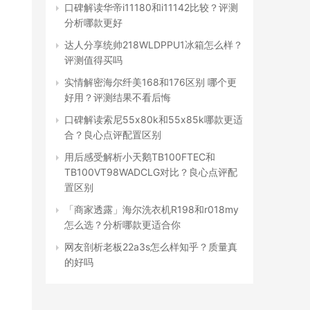
口碑解读华帝i11180和i11142比较？评测
分析哪款更好
达人分享统帅218WLDPPU1冰箱怎么样？
评测值得买吗
实情解密海尔纤美168和176区别 哪个更
好用？评测结果不看后悔
口碑解读索尼55x80k和55x85k哪款更适
合？良心点评配置区别
用后感受解析小天鹅TB100FTEC和
TB100VT98WADCLG对比？良心点评配
置区别
「商家透露」海尔洗衣机R198和r018my
怎么选？分析哪款更适合你
网友剖析老板22a3s怎么样知乎？质量真
的好吗