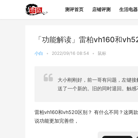
测评首页
店铺评测
生活电器
「功能解读」雷柏vh160和vh
小白
•
2022/09/16 08:54
•
鼠标
大小刚刚好，前一哥有问题，左键接
送了一个新的。旧的同时退回。触感
雷柏vh160和vh520区别？ 有什么不同？
说功能更加完善些，