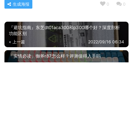
生成海报
0
0
『避坑指南』东芝dt01aca300和p300哪个好？深度剖析
功能区别
« 上一篇
2022/09/16 06:34
「实情必读」御斧r87怎么样？评测值得入手吗
2022/09/16 06:39
下一篇 »
相关推荐
【神解读】SANWA SUPPLYMA-ERG9N 是性价比最高的 鼠标 吗？来看下质量评测怎么样吧！
经验解析宏碁M157-BJ鼠标质量评测怎么样好不好用？