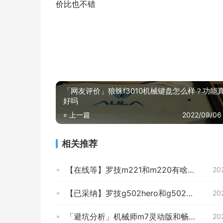
价比也不错
「网友评价」狼蛛f3010机械键盘怎么样？功能
好吗
« 上一篇
2022/09/06
相关推荐
【在线等】罗技m221和m220有啥区别？哪个更合适
20
【已采纳】罗技g502hero和g502se熊猫的区别？评测哪一款功能更强大
20
「避坑分析」机械师m7灵动版和畅玩版区别？评测值得入手吗
20