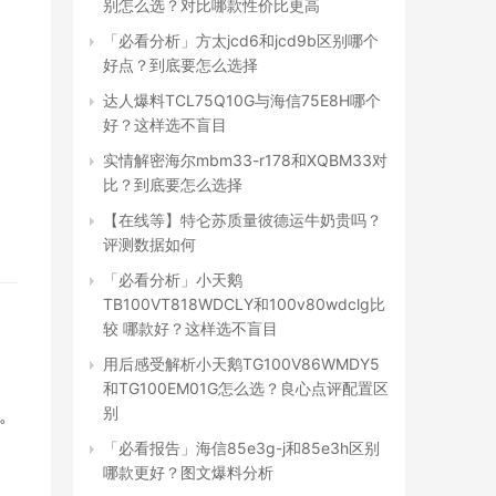
别怎么选？对比哪款性价比更高
「必看分析」方太jcd6和jcd9b区别哪个
好点？到底要怎么选择
达人爆料TCL75Q10G与海信75E8H哪个
好？这样选不盲目
实情解密海尔mbm33-r178和XQBM33对
是
比？到底要怎么选择
【在线等】特仑苏质量彼德运牛奶贵吗？
评测数据如何
「必看分析」小天鹅
TB100VT818WDCLY和100v80wdclg比
较 哪款好？这样选不盲目
用后感受解析小天鹅TG100V86WMDY5
和TG100EM01G怎么选？良心点评配置区
别
。
「必看报告」海信85e3g-j和85e3h区别
哪款更好？图文爆料分析