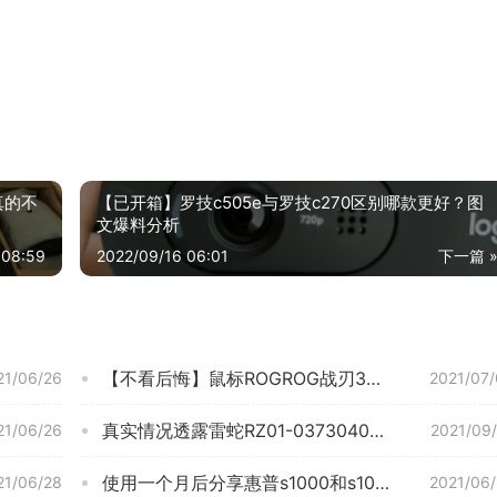
真的不
【已开箱】罗技c505e与罗技c270区别哪款更好？图
文爆料分析
 08:59
2022/09/16 06:01
下一篇 
【不看后悔】鼠标ROGROG战刃3有线版功能评测结果，看看买家怎么样评价的
21/06/26
2021/07
真实情况透露雷蛇RZ01-03730400-R3C1鼠标怎么样评测质量值得买吗？
21/06/26
2021/09
使用一个月后分享惠普s1000和s1000plus区别哪款更好？只选对的不选贵的
21/06/28
2021/06