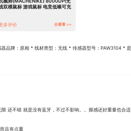
机械师(MACHENIKE) 8000DPI无
线双模鼠标 游戏鼠标 电竞低噪可充
电鼠标 笔记本电脑吃鸡鼠标 M7领
航版-白色
更多评价
去看看 >>
品牌：原相 * 线材类型：无线 * 传感器型号：PAW3104 * 
无限 还不错 就是没有蓝牙，不过不影响。。握感还好重量也合适
而且有点重