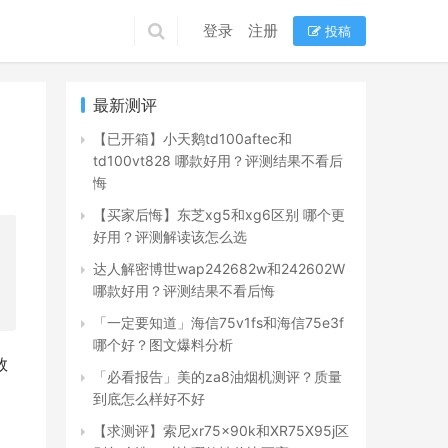
登录
注册
投稿
最新测评
【已开箱】小天鹅td100aftec和
td100vt828 哪款好用？评测结果不看后
悔
【买家后悔】东芝xg5和xg6区别 哪个更
好用？评测解读该怎么选
达人解密博世wap242682w和242602W
哪款好用？评测结果不看后悔
「一定要知道」海信75v1fs和海信75e3f
哪个好？图文爆料分析
数
「必看报告」美的za8油烟机测评？质量
到底怎么样好不好
【求测评】索尼xr75x90k和XR75X95j区