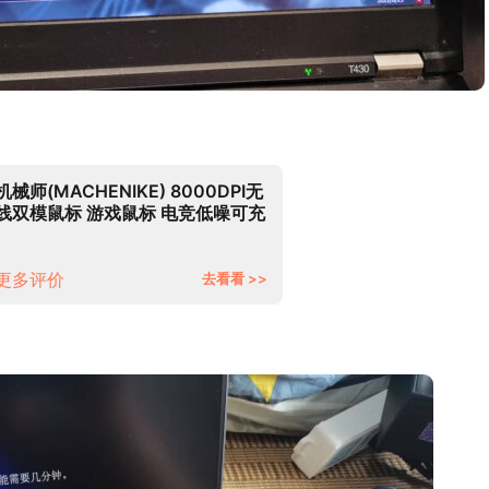
机械师(MACHENIKE) 8000DPI无
线双模鼠标 游戏鼠标 电竞低噪可充
电鼠标 笔记本电脑吃鸡鼠标 M7领
航版-白色
更多评价
去看看 >>