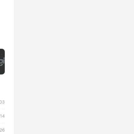
»
/03
/14
/26