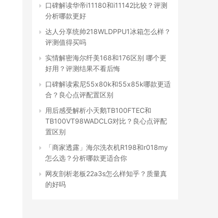
口碑解读华帝i11180和i11142比较？评测
分析哪款更好
达人分享统帅218WLDPPU1冰箱怎么样？
评测值得买吗
实情解密海尔纤美168和176区别 哪个更
好用？评测结果不看后悔
口碑解读索尼55x80k和55x85k哪款更适
合？良心点评配置区别
用后感受解析小天鹅TB100FTEC和
TB100VT98WADCLG对比？良心点评配
置区别
「商家透露」海尔洗衣机R198和r018my
怎么选？分析哪款更适合你
网友剖析老板22a3s怎么样知乎？质量真
的好吗