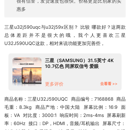
很有信誉，发货速度也很快。价格更是比别家的实
惠多
三星u32j590uqc与u32j59x区别？ 比较 哪款好？这两款
总体差距并不是很大的哦，我个人更喜欢三星 
U32J590UQC这款，相对来说功能更加完善些，
三星（SAMSUNG）31.5英寸 4K
10.7亿色 同屏双信号 爱眼
FreeSync 专业显色 UJ59 高清电
脑显示器 U32J590UQC
更多评价
去看看 >>
商品名称：三星U32J590UQC  商品编号：7168868  商品
毛重：8.3kg  商品产地：中国大陆  屏幕比例：16:9  面
板：VA  对比度：3000:1  响应时间：2ms-4ms  屏幕刷新
率：60Hz  接口：DP，HDMI，音频/耳机输出  屏幕尺寸：