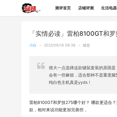
测评首页
店铺评测
生活电器
「实情必读」雷柏8100GT和
小白
•
2022/09/16 08:38
•
键盘
很大一点选择这款键鼠套装的原因是
会有一些麻烦，适合那种不是重度频
纯白色主机真是yyds！
雷柏8100GT和罗技275哪个好？ 哪款更适合
款，相对来说功能更加完善些，