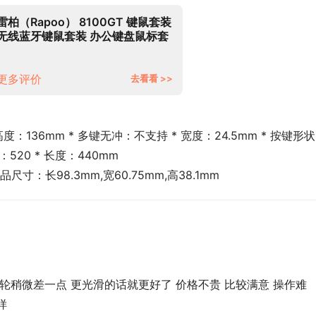
雷柏（Rapoo） 8100GT 键鼠套装
无线蓝牙键鼠套装 办公键盘鼠标套
装 多模无线键盘 蓝牙键盘 鼠标键
盘 白色
更多评价
去看看 >>
高度：136mm * 多键无冲：不支持 * 宽度：24.5mm * 按键形
520 * 长度：440mm
尺寸：长98.3mm,宽60.75mm,高38.1mm
滚轮稍微差一点 更光滑的话就更好了 价格不贵 比较满意 操作难
样