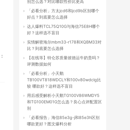
别怎么选？对比哪款性价比更高
「必看分析」方太jcd6和jcd9b区别哪个
好点？到底要怎么选择
达人爆料TCL75Q10G与海信75E8H哪个
好？这样选不盲目
实情解密海尔mbm33-r178和XQBM33对
比？到底要怎么选择
状：
【在线等】特仑苏质量彼德运牛奶贵吗？
评测数据如何
「必看分析」小天鹅
TB100VT818WDCLY和100v80wdclg比
较 哪款好？这样选不盲目
用后感受解析小天鹅TG100V86WMDY5
和TG100EM01G怎么选？良心点评配置区
别
「必看报告」海信85e3g-j和85e3h区别
哪款更好？图文爆料分析