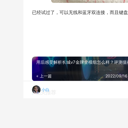
已经试过了，可以无线和蓝牙双连接，而且键盘
用后感受解析长城v7金牌全模组怎么样？评测值
« 上一篇
2022/09/16
小白
相关推荐
「必看报告」达尔优a87pro和黑峡谷Y3选哪个？良心点评配置区别
20
达人分享cherry3494和mx8.0 哪个更好用？这样选不盲目
20