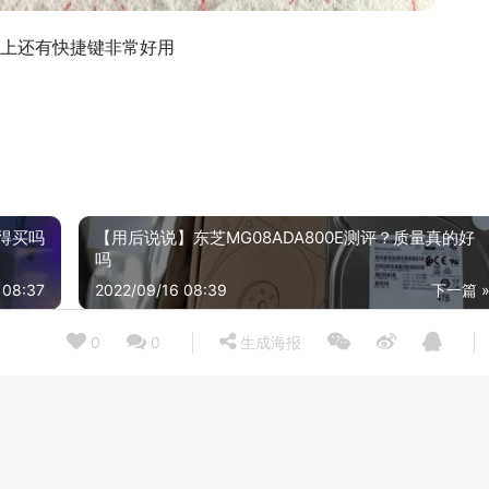
上还有快捷键非常好用
得买吗
【用后说说】东芝MG08ADA800E测评？质量真的好
吗
 08:37
2022/09/16 08:39
下一篇 
0
0
生成海报
『避坑指南』摩天手candy和candy xr区别哪个好？评测解读该怎么选
22/09/06
2021/12
老司机介绍惠普k10gl机械键盘好吗？评测质量怎么样
21/01/24
2021/06