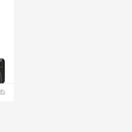
»
/20
/22