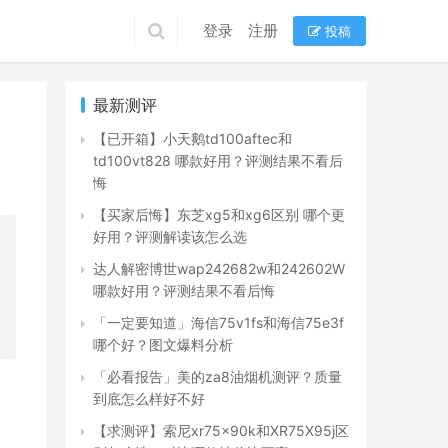
登录
注册
投稿
最新测评
【已开箱】小天鹅td100aftec和
td100vt828 哪款好用？评测结果不看后
悔
【买家后悔】东芝xg5和xg6区别 哪个更
好用？评测解读该怎么选
达人解密博世wap242682w和242602W
哪款好用？评测结果不看后悔
「一定要知道」海信75v1fs和海信75e3f
哪个好？图文爆料分析
「必看报告」美的za8油烟机测评？质量
到底怎么样好不好
【求测评】索尼xr75x90k和XR75X95j区