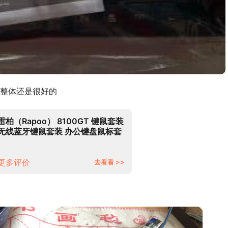
整体还是很好的
雷柏（Rapoo） 8100GT 键鼠套装
无线蓝牙键鼠套装 办公键盘鼠标套
装 多模无线键盘 蓝牙键盘 鼠标键
盘 白色
更多评价
去看看 >>