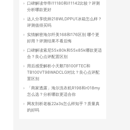
口碑解读华帝i11180和i11142比较？评测
分析哪款更好
达人分享统帅218WLDPPU1冰箱怎么样？
评测值得买吗
实情解密海尔纤美168和176区别 哪个更
好用？评测结果不看后悔
口碑解读索尼55x80k和55x85k哪款更适
合？良心点评配置区别
用后感受解析小天鹅TB100FTEC和
TB100VT98WADCLG对比？良心点评配
置区别
「商家透露」海尔洗衣机R198和r018my
怎么选？分析哪款更适合你
网友剖析老板22a3s怎么样知乎？质量真
的好吗