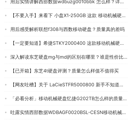
用后实情讲解西部数据wdbuzg0010bbk 怎么样？详细评测报告
【不要入手】来看下 小盘X1-250GB 这款 移动机械硬盘质量真的忽悠？评测怎么样！
用后感受解析联想f308与西数移动硬盘？质量真的差吗
【一定要知道】希捷STKY2000400 这款移动机械硬盘质量怎么样不好？为什么买家这样评价！
深入解读东芝硬盘mg与md的区别在哪里？谁是性价比之王
【已开箱】东芝4t硬盘评测？质量怎么样值不值得买
【网友吐槽】关于 LaCieSTFR5000800 新手不知道的真相，评测这款移动机械硬盘质量怎么样！
「必看分析」移动机械硬盘忆捷G202TB怎么样的质量，评测为什么这样？
吐露实情西部数据WDBAGF0020BSL-CESN移动机械硬盘评测结果怎么样？不值得买吗？