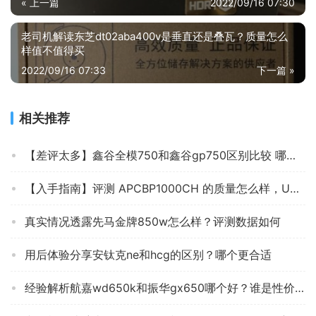
« 上一篇
2022/09/16 07:30
老司机解读东芝dt02aba400v是垂直还是叠瓦？质量怎么
样值不值得买
2022/09/16 07:33
下一篇 »
相关推荐
【差评太多】鑫谷全模750和鑫谷gp750区别比较 哪款好？只选对的不选贵的
【入手指南】评测 APCBP1000CH 的质量怎么样，UPS电源用完一个月后悔吗？
真实情况透露先马金牌850w怎么样？评测数据如何
用后体验分享安钛克ne和hcg的区别？哪个更合适
经验解析航嘉wd650k和振华gx650哪个好？谁是性价比之王