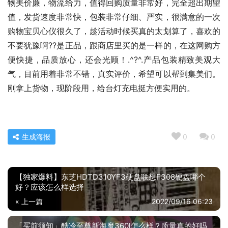
物美价廉，物流给力，值得回购质量非常好，完全超出期望
值，发货速度非常快，包装非常仔细、严实，很满意的一次
购物宝贝心仪很久了，趁活动时候买真的太划算了，喜欢的
不要犹豫啊??是正品，跟商店里买的是一样的，在这网购方
便快捷，品质放心，还会光顾！.^?^.产品包装精致美观大
气，目前用着非常不错，真实评价，希望可以帮到集美们。
刚拿上货物，现阶段用，给台灯充电挺方便实用的。
生成海报
0
0
【独家爆料】东芝HDTD310YF3硬盘联想F308硬盘哪个
好？应该怎么样选择
« 上一篇
2022/09/16 06:23
「买前须知」酷冷至尊新海魔360l怎么样？质量真的好吗