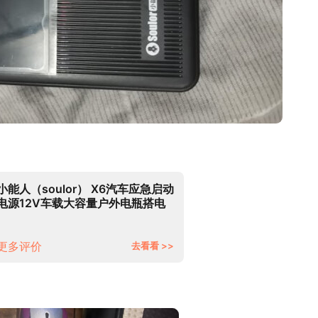
小能人（soulor） X6汽车应急启动
电源12V车载大容量户外电瓶搭电
宝移动多功能备用充电宝打火器 标
准版
更多评价
去看看 >>