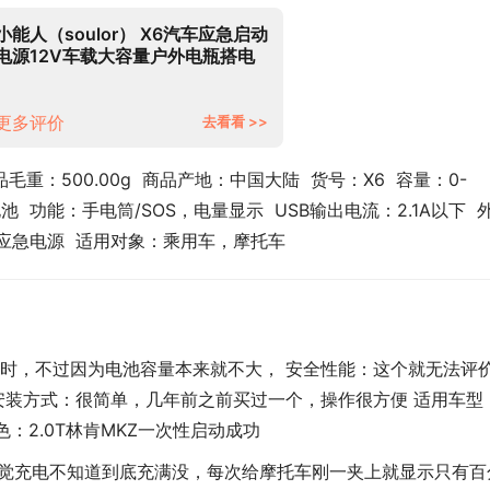
小能人（soulor） X6汽车应急启动
电源12V车载大容量户外电瓶搭电
宝移动多功能备用充电宝打火器 标
准版
更多评价
去看看 >>
品毛重：500.00g  商品产地：中国大陆  货号：X6  容量：0-
电池  功能：手电筒/SOS，电量显示  USB输出电流：2.1A以下  
：应急电源  适用对象：乘用车，摩托车
时，不过因为电池容量本来就不大， 安全性能：这个就无法评
安装方式：很简单，几年前之前买过一个，操作很方便 适用车型
：2.0T林肯MKZ一次性启动成功
:感觉充电不知道到底充满没，每次给摩托车刚一夹上就显示只有百