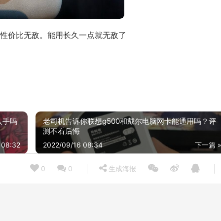
性价比无敌。能用长久一点就无敌了
入手吗
老司机告诉你联想g500和戴尔电脑网卡能通用吗？评
测不看后悔
 08:32
2022/09/16 08:34
下一篇 
0
0
生成海报
用后感受解析电源长城HOPE-4500DS评测报告怎么样？质量不靠谱？
21/12/30
2021/07