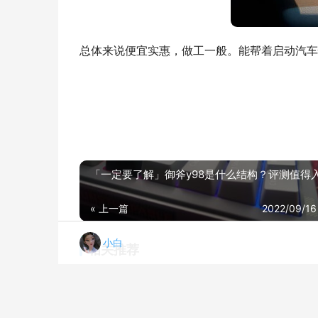
总体来说便宜实惠，做工一般。能帮着启动汽车
「一定要了解」御斧y98是什么结构？评测值得
« 上一篇
2022/09/16
小白
相关推荐
【网友分享】被推荐买 山特后备式UPS不间断电源 用后感觉不靠谱？分享下质量怎么样？
20