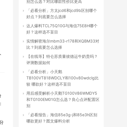
别怎么选？对比哪款性价比更高
「必看分析」方太jcd6和jcd9b区别哪个
好点？到底要怎么选择
达人爆料TCL75Q10G与海信75E8H哪个
好？这样选不盲目
实情解密海尔mbm33-r178和XQBM33对
比？到底要怎么选择
外
【在线等】特仑苏质量彼德运牛奶贵吗？
评测数据如何
「必看分析」小天鹅
TB100VT818WDCLY和100v80wdclg比
较 哪款好？这样选不盲目
用后感受解析小天鹅TG100V86WMDY5
价
和TG100EM01G怎么选？良心点评配置区
：
别
「必看报告」海信85e3g-j和85e3h区别
哪款更好？图文爆料分析
分