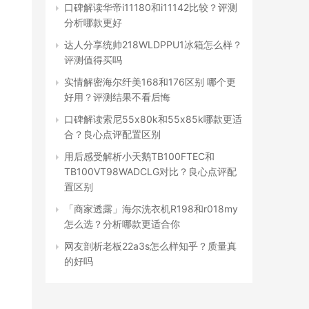
口碑解读华帝i11180和i11142比较？评测
分析哪款更好
达人分享统帅218WLDPPU1冰箱怎么样？
评测值得买吗
实情解密海尔纤美168和176区别 哪个更
好用？评测结果不看后悔
口碑解读索尼55x80k和55x85k哪款更适
合？良心点评配置区别
用后感受解析小天鹅TB100FTEC和
TB100VT98WADCLG对比？良心点评配
置区别
「商家透露」海尔洗衣机R198和r018my
怎么选？分析哪款更适合你
网友剖析老板22a3s怎么样知乎？质量真
的好吗