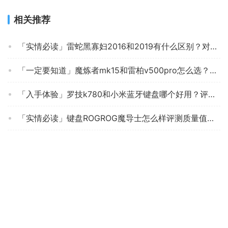
相关推荐
「实情必读」雷蛇黑寡妇2016和2019有什么区别？对比哪款性价比更高
「一定要知道」魔炼者mk15和雷柏v500pro怎么选？对比哪款性价比更高
「入手体验」罗技k780和小米蓝牙键盘哪个好用？评测值得买吗
「实情必读」键盘ROGROG魔导士怎么样评测质量值得买吗？
【商家解读】购买键盘要注意哪些细节？评测雷神雷神K30T/B茶轴机械键盘星际黑的质量好吗怎么样？
使用一个月后分享ikbcs200和w200区别有什么不同？哪款性价比更好
老司机分享ikbcc210与c200比较 哪款好？评测结果不看后悔
用后实情讲解罗技k835和樱桃MX-Board1.0TKL有什么不同？哪个性价比高、质量更好