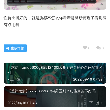
性价比挺好的，就是质感不怎么样看着是磨砂离近了看觉得
有点毛糙
生成海报
0
0
「求助」amd5600g和i512400比哪个好？良心点评配置区
别
« 上一篇
2022/09/16 07:39
【差评太多】k2518 k208 科硕 区别？功能真的不好吗
2022/09/16 07:43
下一篇 »