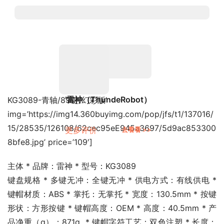
’雷神（ThundeRobot）
KG3089-青轴/89键/幻彩版’
img=’https://img14.360buyimg.com/pop/jfs/t1/137016/
15/28535/126108/62cec95eE945a3697/5d9ac853300
更多评价
去看看 >>
8bfe8.jpg’ price=’109′]
主体 * 品牌：雷神 * 型号：KG3089
键盘规格 * 多键无冲：全键无冲 * 供电方式：有线供电 * 
键帽材质：ABS * 掌托：无掌托 * 宽度：130.5mm * 按键
形状：方形按键 * 键帽高度：OEM * 高度：40.5mm * 产
品净重（g）：871g  * 键帽字符工艺：双色注塑 * 长度：