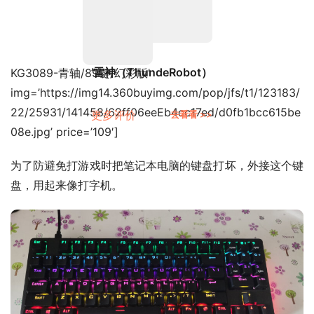
’雷神（ThundeRobot）
KG3089-青轴/89键/幻彩版’
img=’https://img14.360buyimg.com/pop/jfs/t1/123183/
22/25931/141458/62ff06eeEb4cc17ed/d0fb1bcc615be
更多评价
去看看 >>
08e.jpg’ price=’109′]
为了防避免打游戏时把笔记本电脑的键盘打坏，外接这个键
盘，用起来像打字机。