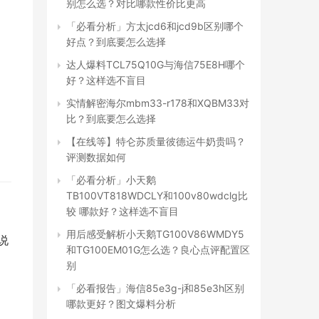
别怎么选？对比哪款性价比更高
「必看分析」方太jcd6和jcd9b区别哪个
好点？到底要怎么选择
达人爆料TCL75Q10G与海信75E8H哪个
好？这样选不盲目
实情解密海尔mbm33-r178和XQBM33对
比？到底要怎么选择
【在线等】特仑苏质量彼德运牛奶贵吗？
评测数据如何
「必看分析」小天鹅
TB100VT818WDCLY和100v80wdclg比
较 哪款好？这样选不盲目
用后感受解析小天鹅TG100V86WMDY5
说
和TG100EM01G怎么选？良心点评配置区
别
「必看报告」海信85e3g-j和85e3h区别
哪款更好？图文爆料分析