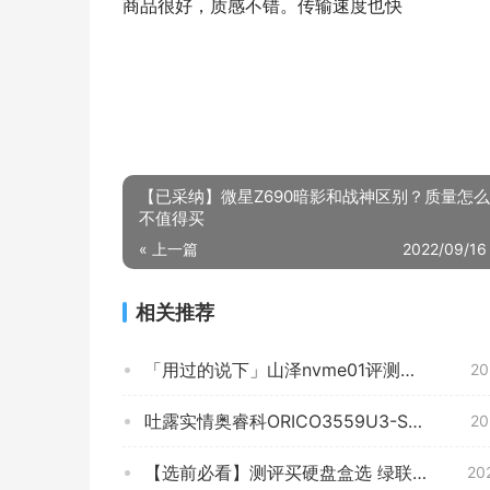
商品很好，质感不错。传输速度也快
【已采纳】微星Z690暗影和战神区别？质量怎
不值得买
« 上一篇
2022/09/16
相关推荐
「用过的说下」山泽nvme01评测？质量到底怎么样好不好
20
吐露实情奥睿科ORICO3559U3-SV-BP硬盘盒质量评测怎么样好不好用？
20
【选前必看】测评买硬盘盒选 绿联10902 为什么后悔？达人分享质量怎么样？
20