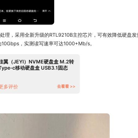
理，采用全新升级的RTL9210B主控芯片，可有效降低硬盘发
为10Gbps，实测读写速率可达1000+Mb/s。
佳翼（JEYI）NVME硬盘盒 M.2转
Type-c移动硬盘盒 USB3.1固态
SSD全铝硬盘盒 10Gbps 太空灰｜
i9 GTR-2280
更多评价
去看看 >>