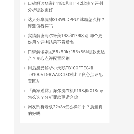
口碑解读华帝i11180和i11142比较？评测
分析哪款更好
达人分享统帅218WLDPPU1冰箱怎么样？
评测值得买吗
实情解密海尔纤美168和176区别 哪个更
好用？评测结果不看后悔
口碑解读索尼55x80k和55x85k哪款更适
合？良心点评配置区别
用后感受解析小天鹅TB100FTEC和
TB100VT98WADCLG对比？良心点评配
置区别
「商家透露」海尔洗衣机R198和r018my
怎么选？分析哪款更适合你
网友剖析老板22a3s怎么样知乎？质量真
的好吗