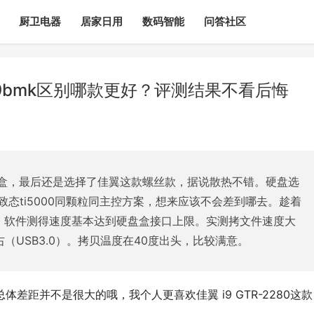
厨卫电器
居家日用
数码智能
问答社区
i9bmk区别哪款更好？评测结果不看后悔
盒，最后还是选择了佳翼这款螺丝款，据说散热不错。硬盘选
致态ti5000同颗粒同主控方案，想来应该不会差到哪去。趁着
，软件测得速度基本达到硬盘盒接口上限。实测拷文件速度大
M左右（USB3.0）。拷贝温度在40度出头，比较满意。
款总体差距并不是很大的哦，我个人更喜欢佳翼 i9 GTR-2280这