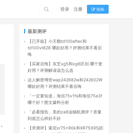
登录
注册
投稿
最新测评
【已开箱】小天鹅td100aftec和
td100vt828 哪款好用？评测结果不看后
悔
【买家后悔】东芝xg5和xg6区别 哪个更
好用？评测解读该怎么选
达人解密博世wap242682w和242602W
哪款好用？评测结果不看后悔
「一定要知道」海信75v1fs和海信75e3f
哪个好？图文爆料分析
「必看报告」美的za8油烟机测评？质量
到底怎么样好不好
款，
【求测评】索尼xr75x90k和XR75X95j区