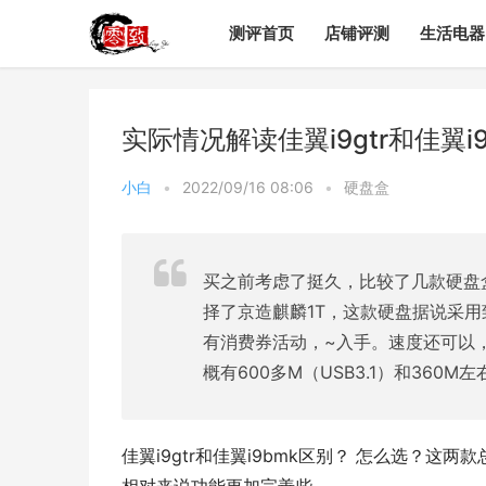
测评首页
店铺评测
生活电器
实际情况解读佳翼i9gtr和佳翼
小白
•
2022/09/16 08:06
•
硬盘盒
买之前考虑了挺久，比较了几款硬盘
择了京造麒麟1T，这款硬盘据说采用
有消费券活动，~入手。速度还可以
概有600多M（USB3.1）和360
佳翼i9gtr和佳翼i9bmk区别？ 怎么选？这两