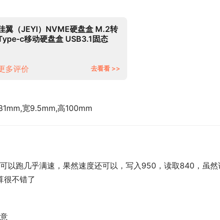
佳翼（JEYI）NVME硬盘盒 M.2转
Type-c移动硬盘盒 USB3.1固态
SSD全铝硬盘盒 10Gbps 太空灰｜
i9 GTR-2280
更多评价
去看看 >>
1mm,宽9.5mm,高100mm
可以跑几乎满速，果然速度还可以，写入950，读取840，虽然
算很不错了
意