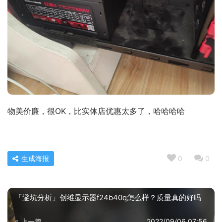
物美价廉，很OK，比实体店优惠太多了，哈哈哈哈
生成海报
0
0
「避坑分析」创维显示器f24b40q怎么样？质量真的好吗
« 上一篇
2022/09/06 07:56