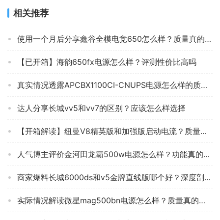
相关推荐
使用一个月后分享鑫谷全模电竞650怎么样？质量真的好吗
【已开箱】海韵650fx电源怎么样？评测性价比高吗
真实情况透露APCBX1100CI-CNUPS电源怎么样的质量，评测为什么这样？
达人分享长城vv5和vv7的区别？应该怎么样选择
【开箱解读】纽曼V8精英版和加强版启动电流？质量到底怎么样好不好
人气博主评价金河田龙霸500w电源怎么样？功能真的不好吗
商家爆料长城6000ds和v5金牌直线版哪个好？深度剖析功能区别
实际情况解读微星mag500bn电源怎么样？质量真的好吗