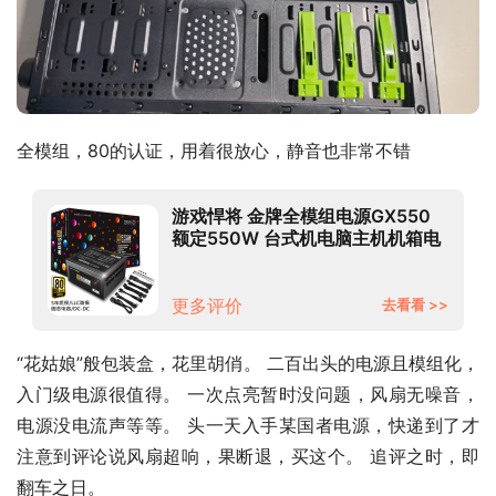
全模组，80的认证，用着很放心，静音也非常不错
游戏悍将 金牌全模组电源GX550
额定550W 台式机电脑主机机箱电
源（80PLUS/固态电容DC-DC/台
系电容）
更多评价
去看看 >>
“花姑娘”般包装盒，花里胡俏。 二百出头的电源且模组化，
入门级电源很值得。 一次点亮暂时没问题，风扇无噪音，
电源没电流声等等。 头一天入手某国者电源，快递到了才
注意到评论说风扇超响，果断退，买这个。 追评之时，即
翻车之日。