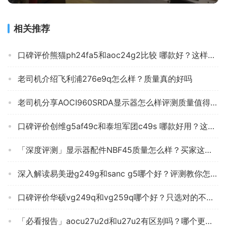
相关推荐
口碑评价熊猫ph24fa5和aoc24g2比较 哪款好？这样选不盲目
老司机介绍飞利浦276e9q怎么样？质量真的好吗
老司机分享AOCI960SRDA显示器怎么样评测质量值得买吗？
口碑评价创维g5af49c和泰坦军团c49s 哪款好用？这样选不盲目
「深度评测」显示器配件NBF45质量怎么样？买家这样说你还敢买吗？
深入解读易美逊g249g和sanc g5哪个好？评测教你怎么选
口碑评价华硕vg249q和vg259q哪个好？只选对的不选贵的
「必看报告」aocu27u2d和u27u2有区别吗？哪个更合适