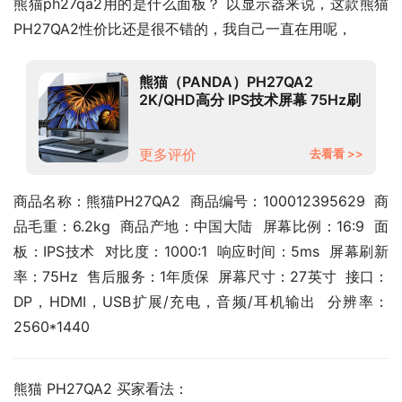
熊猫ph27qa2用的是什么面板？ 以显示器来说，这款熊猫 
PH27QA2性价比还是很不错的，我自己一直在用呢，
熊猫（PANDA）PH27QA2
2K/QHD高分 IPS技术屏幕 75Hz刷
新率 低蓝光不闪屏 支持壁挂 电脑
办公显示器
更多评价
去看看 >>
商品名称：熊猫PH27QA2  商品编号：100012395629  商
品毛重：6.2kg  商品产地：中国大陆  屏幕比例：16:9  面
板：IPS技术  对比度：1000:1  响应时间：5ms  屏幕刷新
率：75Hz  售后服务：1年质保  屏幕尺寸：27英寸  接口：
DP，HDMI，USB扩展/充电，音频/耳机输出  分辨率：
2560*1440
熊猫 PH27QA2 买家看法：