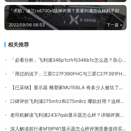
「求助」迪兰rx6700xt战神评测？质量到底怎么样好不好
2022/09/06 06:53
下一篇 »
相关推荐
「必看分析」飞利浦346p1crh与346b1c怎么选？良心点评配置区别
「用过的说下」三星C27F390FHC与三星C27F391FHC比较 哪款好？图文爆料分析
【已采纳】显示器 雕塑家MU156LA 有多少人被坑了？真实的质量究竟怎么样呢？
口碑评价飞利浦275m1rz和275m8rz 哪款好用？这样选不盲目
老司机解读飞利浦243i7qsb显示器怎么样？详细评测报告
深入解读前行者M19PW1显示器怎么样评测质量值得买吗？