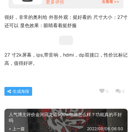
更多评价
去看看 >>
很好，非常的奥利给 外形外观：挺好看的 尺寸大小：27寸
还可以 显色效果：眼睛看着挺舒服
27 寸2k屏幕，ips,带音响，hdmi，dp双接口，性价比标记
高，值得好评。
生成海报
0
0
人气博主评价金河田龙霸500w电源怎么样？功能真的不好
吗
« 上一篇
2022/09/06 06:50