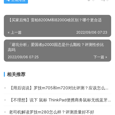
【买家后悔】雷柏8200M和8200G啥区别？哪个更合适
« 上一篇
2022/09/06 07:23
「避坑分析」爱国者p2000固态是什么颗粒？评测性价比
高吗
2022/09/06 07:25
下一篇 »
相关推荐
【用后说说】罗技m705和m720对比评测？应该怎么样选择
【不理想】说下 鼠标 ThinkPad便携商务鼠标无线蓝牙版 怎么样？评测分析到底质量不耐用吗？
老司机解读罗技m280怎么样？评测质量好不好