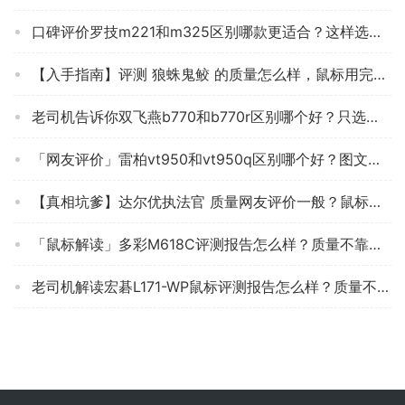
口碑评价罗技m221和m325区别哪款更适合？这样选不盲目
【入手指南】评测 狼蛛鬼鲛 的质量怎么样，鼠标用完一个月后悔吗？
老司机告诉你双飞燕b770和b770r区别哪个好？只选对的不选贵的
「网友评价」雷柏vt950和vt950q区别哪个好？图文爆料分析
【真相坑爹】达尔优执法官 质量网友评价一般？鼠标质量评测到底怎么样？
「鼠标解读」多彩M618C评测报告怎么样？质量不靠谱？
老司机解读宏碁L171-WP鼠标评测报告怎么样？质量不靠谱？