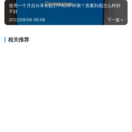
使用一个月后分享长虹27P820F评测？质量到底怎么样好
不好
2022/09/06 06:08
下一篇 »
相关推荐
【求测评】英菲克pm1和m2b 哪款好用？图文爆料分析
人气博主评价罗技g102与gpro区别有什么不同？分析哪款更适合你
使用一个月后分享惠普s1000和s1000plus区别哪款更好？只选对的不选贵的
【网友评价】为什么多彩M618Plus纯真版 入手一周后悔了？怎么样选择质量好的鼠标？
「评价性价比」雷蛇巴塞利斯蛇v2和v3的区别？分析哪款更适合你
「一定要知道」罗技鼠标m220和m330区别哪个好点？评测解读该怎么选