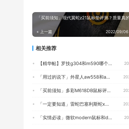
「买前须知」现代翼蛇z21鼠标垫评测？质量真
« 上一篇
2022/09/06
相关推荐
【精华帖】罗技g304和m590哪个好？评测解读该怎么选
20
「用过的说下」外星人aw558和aw310m哪个好？图文爆料分析
20
「买前须知」多彩M618DB鼠标评测结果怎么样？不值得买吗？
20
「一定要知道」雷蛇巴塞利斯蛇x极速版和罗技603比较 哪款好？这样选不盲目
20
「实情必读」微软modern鼠标和designer区别比较 哪款好？这样选不盲目
20