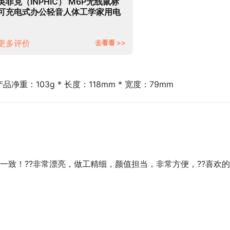
英菲克（INPHIC） M6P无线鼠标
可充电式办公轻音人体工学家用电
脑笔记本2.4G便携静音 机甲版 潮
酷蓝白机甲风【电量显示+type-c
充电】
更多评价
去看看 >>
品净重：103g * 长度：118mm * 宽度：79mm
一致！??非常漂亮，做工精细，颜值担当，非常方便，??喜欢