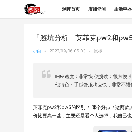
测评首页
店铺评测
生活电器
「避坑分析」英菲克pw2和p
小白
•
2022/09/06 06:03
•
鼠标
响应速度：非常快 便携度：很方便 
他特色：手感舒服响应快，非常不错
英菲克pw2和pw5的区别？ 哪个好点？这两
价比要高一些，主要还是看个人选择，我自己也