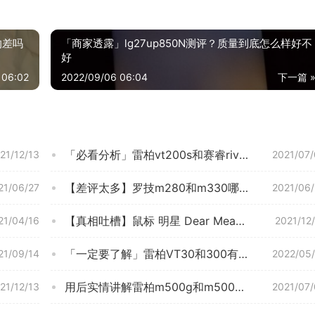
的差吗
「商家透露」lg27up850N测评？质量到底怎么样好不
好
 06:02
2022/09/06 06:04
下一篇 
「必看分析」雷柏vt200s和赛睿rival310哪款更适合？评测质量好不好
21/12/13
2021/07
【差评太多】罗技m280和m330哪个耐用？应该怎么样选择
21/06/27
2021/06
【真相吐槽】鼠标 明星 Dear MeanXM10 质量怎么样？来看看图文评测！
21/04/16
2021/12
「一定要了解」雷柏VT30和300有啥区别？哪个更合适
21/09/14
2022/05
用后实情讲解雷柏m500g和m500区别有什么不同？哪个更合适
21/12/13
2021/07