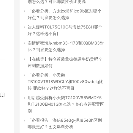
别怎么选？对比哪款性价比更高
「必看分析」方太jcd6和jcd9b区别哪个
好点？到底要怎么选择
达人爆料TCL75Q10G与海信75E8H哪个
好？这样选不盲目
实情解密海尔mbm33-r178和XQBM33对
比？到底要怎么选择
【在线等】特仑苏质量彼德运牛奶贵吗？
评测数据如何
「必看分析」小天鹅
TB100VT818WDCLY和100v80wdclg比
较 哪款好？这样选不盲目
的朋
用后感受解析小天鹅TG100V86WMDY5
和TG100EM01G怎么选？良心点评配置区
别
「必看报告」海信85e3g-j和85e3h区别
哪款更好？图文爆料分析