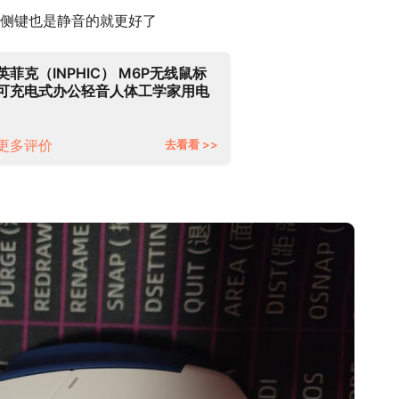
侧键也是静音的就更好了
英菲克（INPHIC） M6P无线鼠标
可充电式办公轻音人体工学家用电
脑笔记本2.4G便携静音 机甲版 潮
酷蓝白机甲风【电量显示+type-c
充电】
更多评价
去看看 >>