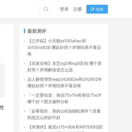
登录
注册
投稿
最新测评
【已开箱】小天鹅td100aftec和
td100vt828 哪款好用？评测结果不看后
悔
【买家后悔】东芝xg5和xg6区别 哪个更
好用？评测解读该怎么选
达人解密博世wap242682w和242602W
哪款好用？评测结果不看后悔
「一定要知道」海信75v1fs和海信75e3f
哪个好？图文爆料分析
性
「必看报告」美的za8油烟机测评？质量
到底怎么样好不好
【求测评】索尼xr75x90k和XR75X95j区