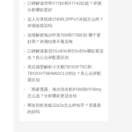
口碑解读华帝i11180和i11142比较？评测
分析哪款更好
达人分享统帅218WLDPPU1冰箱怎么样？
评测值得买吗
实情解密海尔纤美168和176区别 哪个更
好用？评测结果不看后悔
口碑解读索尼55x80k和55x85k哪款更适
合？良心点评配置区别
用后感受解析小天鹅TB100FTEC和
TB100VT98WADCLG对比？良心点评配
置区别
「商家透露」海尔洗衣机R198和r018my
怎么选？分析哪款更适合你
网友剖析老板22a3s怎么样知乎？质量真
的好吗