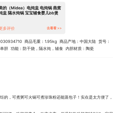
美的（Midea）电炖盅 电炖锅 燕窝
炖盅 隔水炖锅 宝宝辅食婴儿bb煲
迷你煮粥煲汤锅小容量白瓷
DZ08Q1-417W
更多评价
去看看 >>
030934710  商品毛重：1.95kg  商品产地：中国大陆  货号：
数量：单胆  功能：防干烧，隔水炖，辅食  内胆材质：陶瓷
饪的，可煮粥可火锅可煮珍珠粉还能蒸包子！实在是太方便了，