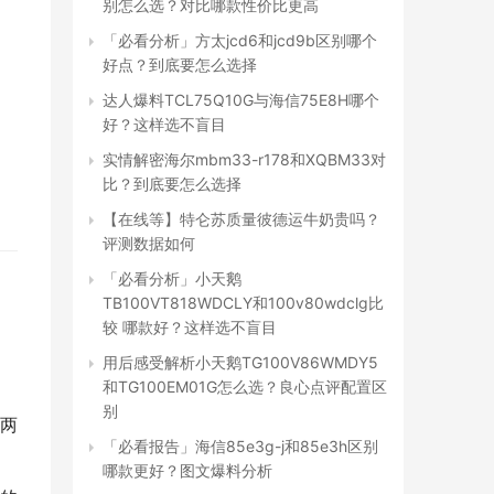
别怎么选？对比哪款性价比更高
「必看分析」方太jcd6和jcd9b区别哪个
好点？到底要怎么选择
达人爆料TCL75Q10G与海信75E8H哪个
好？这样选不盲目
实情解密海尔mbm33-r178和XQBM33对
比？到底要怎么选择
【在线等】特仑苏质量彼德运牛奶贵吗？
评测数据如何
「必看分析」小天鹅
TB100VT818WDCLY和100v80wdclg比
较 哪款好？这样选不盲目
用后感受解析小天鹅TG100V86WMDY5
和TG100EM01G怎么选？良心点评配置区
别
两
「必看报告」海信85e3g-j和85e3h区别
哪款更好？图文爆料分析