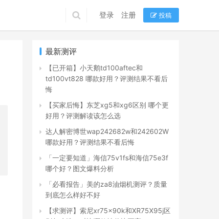
登录
注册
投稿
最新测评
【已开箱】小天鹅td100aftec和
td100vt828 哪款好用？评测结果不看后
悔
【买家后悔】东芝xg5和xg6区别 哪个更
好用？评测解读该怎么选
达人解密博世wap242682w和242602W
哪款好用？评测结果不看后悔
「一定要知道」海信75v1fs和海信75e3f
哪个好？图文爆料分析
「必看报告」美的za8油烟机测评？质量
自
到底怎么样好不好
【求测评】索尼xr75x90k和XR75X95j区