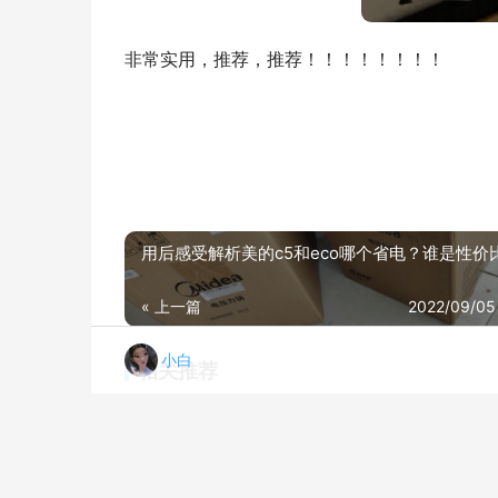
非常实用，推荐，推荐！！！！！！！！
用后感受解析美的c5和eco哪个省电？谁是性价
« 上一篇
2022/09/05
小白
相关推荐
「实情必读」天际DGD50-50CWD电炖锅怎么样的质量，评测为什么这样？
20
【买前必知】电炖锅不建议购买 天际DGD50-50DZWD？怎么样评测质量好不好？
20