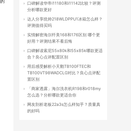
的
口碑解读华帝i11180和i11142比较？评测
分析哪款更好
达人分享统帅218WLDPPU1冰箱怎么样？
评测值得买吗
实情解密海尔纤美168和176区别 哪个更
好用？评测结果不看后悔
口碑解读索尼55x80k和55x85k哪款更适
合？良心点评配置区别
用后感受解析小天鹅TB100FTEC和
TB100VT98WADCLG对比？良心点评配
置区别
「商家透露」海尔洗衣机R198和r018my
怎么选？分析哪款更适合你
网友剖析老板22a3s怎么样知乎？质量真
的好吗