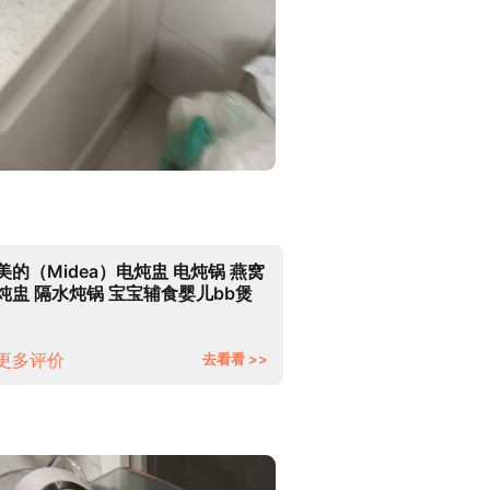
美的（Midea）电炖盅 电炖锅 燕窝
炖盅 隔水炖锅 宝宝辅食婴儿bb煲
迷你煮粥煲汤锅小容量白瓷
DZ08Q1-417W
更多评价
去看看 >>