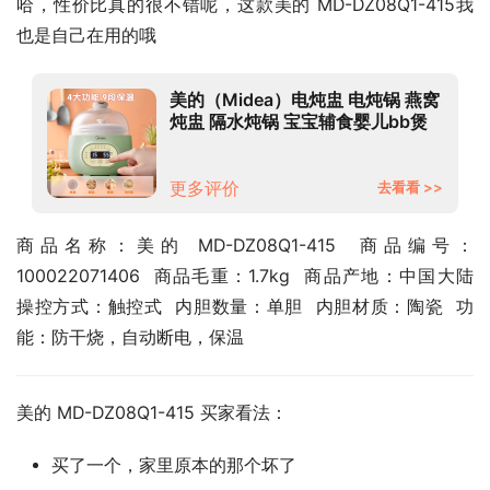
哈，性价比真的很不错呢，这款美的 MD-DZ08Q1-415我
也是自己在用的哦
美的（Midea）电炖盅 电炖锅 燕窝
炖盅 隔水炖锅 宝宝辅食婴儿bb煲
迷你煮粥煲汤锅小容量白瓷 08Q1-
415 0.8L
更多评价
去看看 >>
商品名称：美的 MD-DZ08Q1-415  商品编号：
100022071406  商品毛重：1.7kg  商品产地：中国大陆  
操控方式：触控式  内胆数量：单胆  内胆材质：陶瓷  功
能：防干烧，自动断电，保温
美的 MD-DZ08Q1-415 买家看法：
买了一个，家里原本的那个坏了