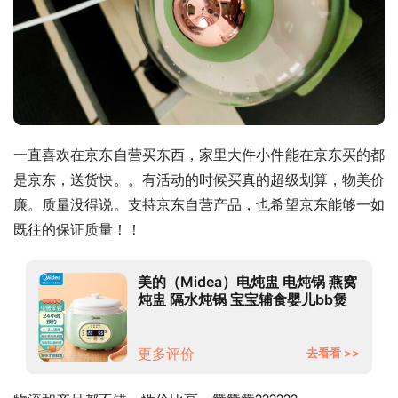
一直喜欢在京东自营买东西，家里大件小件能在京东买的都
是京东，送货快。。有活动的时候买真的超级划算，物美价
廉。质量没得说。支持京东自营产品，也希望京东能够一如
既往的保证质量！！
美的（Midea）电炖盅 电炖锅 燕窝
炖盅 隔水炖锅 宝宝辅食婴儿bb煲
迷你煮粥煲汤锅小容量白瓷 08Q1-
415 0.8L
更多评价
去看看 >>