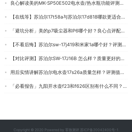
良心解读美的MK-SP50E502电水壶/热水瓶功能评测结果，看看买家怎么样评价的
【在线等】苏泊尔17t58a与苏泊尔17d818哪款更适合？只选对的不选贵的
「避坑分析」美的p7吸尘器和P6哪个好？良心点评配置区别
【不看后悔】苏泊尔sw-17j419和米家1a哪个好？评测解读该怎么选
【对比评测】苏泊尔SW-17J16B 怎么样？质量更好的电水壶/热水瓶需要了解哪些细节！
用后实情讲解苏泊尔电水壶17s26a质量怎样？评测值得买吗
「必看报告」九阳开水壶f23和f626区别有什么不同？哪个更合适
Copyright © 2020 Powered by
零致测评
苏ICP备20042400号-1