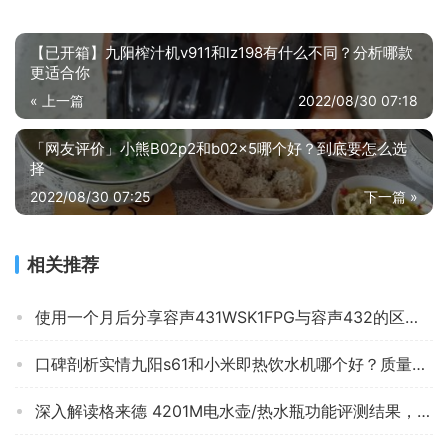
【已开箱】九阳榨汁机v911和lz198有什么不同？分析哪款
更适合你
« 上一篇
2022/08/30 07:18
「网友评价」小熊B02p2和b02x5哪个好？到底要怎么选
择
2022/08/30 07:25
下一篇 »
相关推荐
使用一个月后分享容声431WSK1FPG与容声432的区别？评测比较哪款好
口碑剖析实情九阳s61和小米即热饮水机哪个好？质量真的差吗
深入解读格来德 4201M电水壶/热水瓶功能评测结果，看看买家怎么样评价的