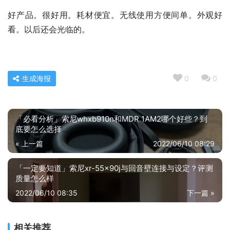
好产品。很好用。耗材便宜。无线使用方便间单。外观好
看。以后还会光临的。
生成海报
0
0
「必看分析」索尼whxb910n和MDR 1AM2哪个好些？到
底要怎么选择
« 上一篇
2022/06/10 08:29
「一定要知道」索尼xr-55x90j与回音壁连接与设定？评测
质量怎么样
2022/06/10 08:35
下一篇 »
相关推荐