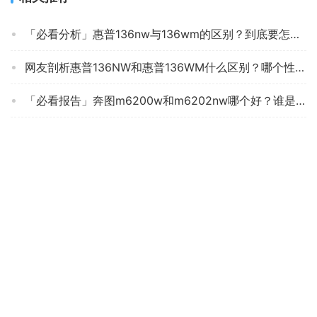
「必看分析」惠普136nw与136wm的区别？到底要怎么选择
网友剖析惠普136NW和惠普136WM什么区别？哪个性价比高、质量更好
「必看报告」奔图m6200w和m6202nw哪个好？谁是性价比之王
打印机口碑详解惠普DeskJet2729怎么样评测质量值得买吗？
【已开箱】奔图M6200w和m6202nw打印机的区别？哪个更合适
老司机分享奔图m6202nw与联想m7268小新哪个好一些？评测解读该怎么选
口碑评价爱普生LQ-610KII和LQ-615KII区别哪个好？这样选不盲目
「买前须知」惠普DJ1212和DJ1112机型区别？评测哪一款功能更强大
「求助」联想lj2206w和lj2268w区别 哪款好用？只选对的不选贵的