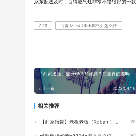
京东配送及时，百得燃气灶非常不错很好的一款
百得
百得JZT-JD65B燃气灶怎么样
「商家透露」酷开65P31评测？质量真的差吗
« 上一篇
2022/04/10
相关推荐
【商家报告】老板老板（Robam）32B2T燃气灶 优缺点真相评测，质量口碑怎么样？小白必看系列！
20
经验解析华帝b8204b怎么样？评测质量好不好
20