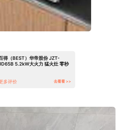
百得（BEST）华帝股份 JZT-
JD65B 5.2kW大火力 猛火灶 零秒
启动 钢化玻璃(天然气)
更多评价
去看看 >>