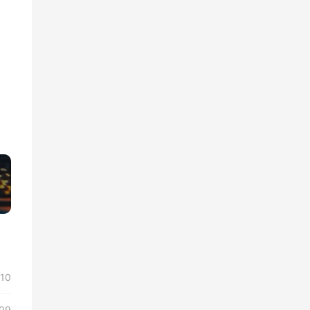
»
/10
/09