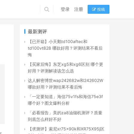
登录
注册
投稿
最新测评
【已开箱】小天鹅td100aftec和
td100vt828 哪款好用？评测结果不看后
悔
【买家后悔】东芝xg5和xg6区别 哪个更
好用？评测解读该怎么选
达人解密博世wap242682w和242602W
哪款好用？评测结果不看后悔
「一定要知道」海信75v1fs和海信75e3f
哪个好？图文爆料分析
「必看报告」美的za8油烟机测评？质量
到底怎么样好不好
【求测评】索尼xr75x90k和XR75X95j区