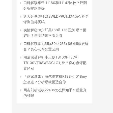
口碑解读华帝i11180和i11142比较？评测
分析哪款更好
达人分享统帅218WLDPPU1冰箱怎么样？
评测值得买吗
实情解密海尔纤美168和176区别 哪个更
好用？评测结果不看后悔
口碑解读索尼55x80k和55x85k哪款更适
合？良心点评配置区别
用后感受解析小天鹅TB100FTEC和
TB100VT98WADCLG对比？良心点评配
置区别
「商家透露」海尔洗衣机R198和r018my
怎么选？分析哪款更适合你
网友剖析老板22a3s怎么样知乎？质量真
的好吗