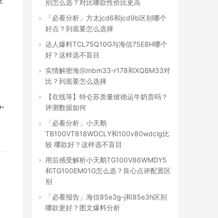
在
别怎么选？对比哪款性价比更高
「必看分析」方太jcd6和jcd9b区别哪个
好点？到底要怎么选择
达人爆料TCL75Q10G与海信75E8H哪个
好？这样选不盲目
实情解密海尔mbm33-r178和XQBM33对
比？到底要怎么选择
【在线等】特仑苏质量彼德运牛奶贵吗？
-
评测数据如何
「必看分析」小天鹅
TB100VT818WDCLY和100v80wdclg比
较 哪款好？这样选不盲目
用后感受解析小天鹅TG100V86WMDY5
和TG100EM01G怎么选？良心点评配置区
别
「必看报告」海信85e3g-j和85e3h区别
哪款更好？图文爆料分析