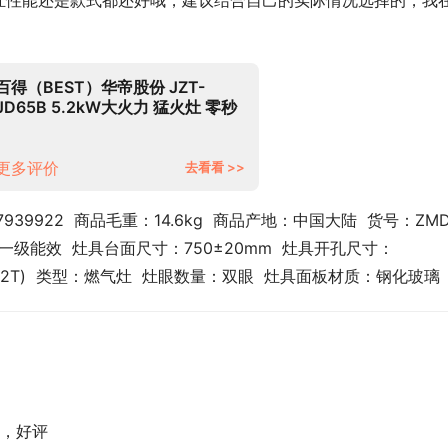
燃气灶性能还是款式都还好哦，建议结合自己的实际情况选择的，我
百得（BEST）华帝股份 JZT-
JD65B 5.2kW大火力 猛火灶 零秒
启动 钢化玻璃(天然气)
更多评价
去看看 >>
7939922  商品毛重：14.6kg  商品产地：中国大陆  货号：ZMD
级：一级能效  灶具台面尺寸：750±20mm  灶具开孔尺寸：
12T)  类型：燃气灶  灶眼数量：双眼  灶具面板材质：钢化玻璃
，好评