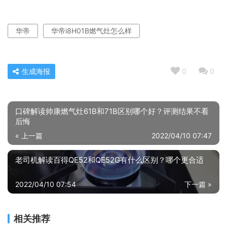
华帝
华帝i8H01B燃气灶怎么样
生成海报
0
0
口碑解读帅康燃气灶61B和71B区别哪个好？评测结果不看
后悔
« 上一篇
2022/04/10 07:47
老司机解读百得QE52和QE52G有什么区别？哪个更合适
2022/04/10 07:54
下一篇 »
相关推荐