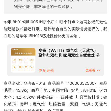
物美价廉，非常满意的一次购物，
华帝i8h01b和i10051b哪个好？ 哪个好点？这两款燃气灶性
能还是款式都还好哦，建议结合自己的实际情况选择的，我
在用的是华帝 i8H01B感觉性价比更高些哈，
华帝（VATTI）燃气灶（天然气）
聚能灶双灶具 家用双灶台鸳鸯灶 分
区烹饪 4.5kW猛火 钢化玻璃 JZT-
i8H01B
更多评价
去看看 >>
商品名称：华帝i8H01B  商品编号：100006525607  商品
毛重：15.3kg  商品产地：中国大陆  货号：i8H01B  火力
大小：4.2-4.5kW  能效等级：一级能效  灶具面板材质：钢
化玻璃  类型：燃气灶  灶眼数量：双眼  气源：天然气