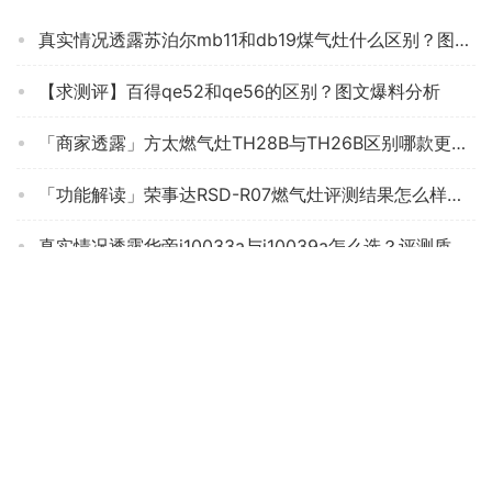
真实情况透露苏泊尔mb11和db19煤气灶什么区别？图文爆料分析
【求测评】百得qe52和qe56的区别？图文爆料分析
「商家透露」方太燃气灶TH28B与TH26B区别哪款更适合？评测质量好不好
「功能解读」荣事达RSD-R07燃气灶评测结果怎么样？不值得买吗？
真实情况透露华帝i10033a与i10039a怎么选？评测质量好不好
【精华帖】苏泊尔NS21与QS501s哪个好？良心点评配置区别
【参考对比】用完一个月评测 顾家A05-T 的质量怎么样？燃气灶使用感受大揭秘！
实际情况解读万家乐KA031B和MZA01B区别哪个好点？到底要怎么选择
达人分享迅达ds108与n5ghb区别哪个好点？这样选不盲目