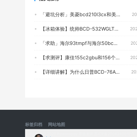
「避坑分析」美菱bcd210l3cx和美的213比较 哪款好？这样选不盲目
20
【冰箱体验】统帅BCD-532WGLTDD9BJU1怎么样的质量，评测为什么这样？
20
「求助」海尔93tmpf与海尔50bc50es 哪个更好用？只选对的不选贵的
20
【求测评】康佳155c2gbu和156个gb2su区别哪个好？只选对的不选贵的
20
【详细讲解】为什么日普BCD-76A148D 冰箱的口碑一般？体验质量究竟怎么样？
20
标签归档
网站地图
Copyright © 2020 Powered by
零致测评
苏ICP备20042400号-1