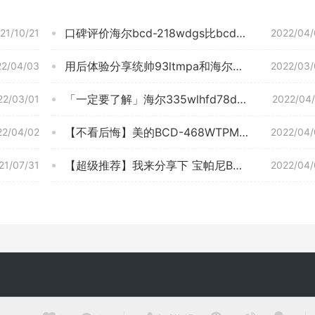
口碑评价海尔bcd-218wdgs比bcd-252哪个好？图文爆料分析
21/10/21
2022/04/
用后体验分享统帅93ltmpa和海尔93tmpf哪个好？良心点评配置区别
22/04/03
2022/03/
「一定要了解」海尔335wlhfd78dyu1和海尔336比较 哪款好？这样选不盲目
22/03/01
2022/04
【不看后悔】美的BCD-468WTPM(E)冰箱怎么样评测质量值得买吗？
22/04/02
2022/04/
【超级推荐】我来分享下 宝帕尼BPN-248-WEBI 入手使用感受？冰箱评测质量怎么样！
21/07/31
2022/04/