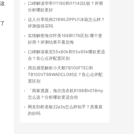
这
口碑解读华帝i11180和i11142比较？评测
分析哪款更好
达人分享统帅218WLDPPU1冰箱怎么样？
了
评测值得买吗
实情解密海尔纤美168和176区别 哪个更
好用？评测结果不看后悔
口碑解读索尼55x80k和55x85k哪款更适
合？良心点评配置区别
用后感受解析小天鹅TB100FTEC和
TB100VT98WADCLG对比？良心点评配
置区别
「商家透露」海尔洗衣机R198和r018my
怎么选？分析哪款更适合你
网友剖析老板22a3s怎么样知乎？质量真
的好吗