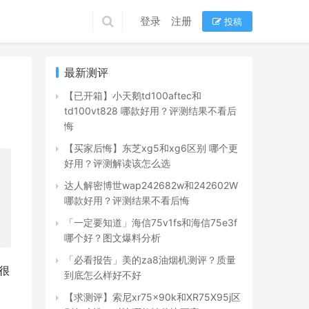
登录
注册
投稿
最新测评
【已开箱】小天鹅td100aftec和
td100vt828 哪款好用？评测结果不看后
悔
【买家后悔】东芝xg5和xg6区别 哪个更
好用？评测解读该怎么选
达人解密博世wap242682w和242602W
哪款好用？评测结果不看后悔
「一定要知道」海信75v1fs和海信75e3f
哪个好？图文爆料分析
「必看报告」美的za8油烟机测评？质量
也很
到底怎么样好不好
【求测评】索尼xr75x90k和XR75X95j区