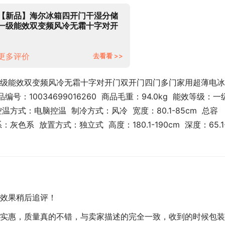
【新品】海尔冰箱四开门干湿分储
一级能效双变频风冷无霜十字对开
门双开门四门多门家用超薄电冰箱
485升 干湿分储+智能WIFI+TABT
除菌净味
更多评价
去看看 >>
级能效双变频风冷无霜十字对开门双开门四门多门家用超薄电冰
品编号：10034699016260  商品毛重：94.0kg  能效等级：一
温方式：电脑控温  制冷方式：风冷  宽度：80.1-85cm  总容
：灰色系  放置方式：独立式  高度：180.1-190cm  深度：65.1
效果稍后追评！
实惠，质量真的不错，与卖家描述的完全一致，收到的时候包装