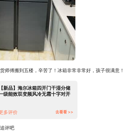
货师傅搬到五楼，辛苦了！冰箱非常非常好，孩子很满意！
【新品】海尔冰箱四开门干湿分储
一级能效双变频风冷无霜十字对开
门双开门四门多门家用超薄电冰箱
485升 干湿分储+智能WIFI+TABT
除菌净味
更多评价
去看看 >>
追评吧