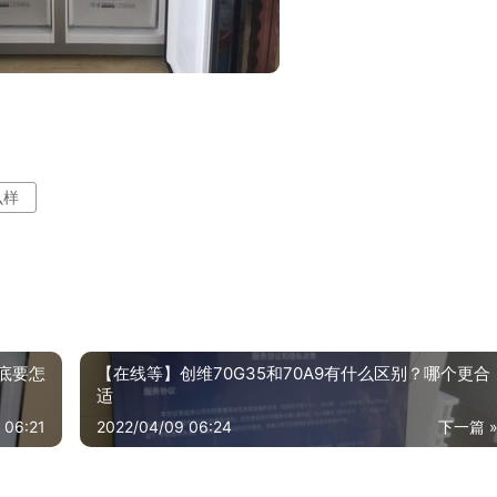
么样
到底要怎
【在线等】创维70G35和70A9有什么区别？哪个更合
适
 06:21
2022/04/09 06:24
下一篇 