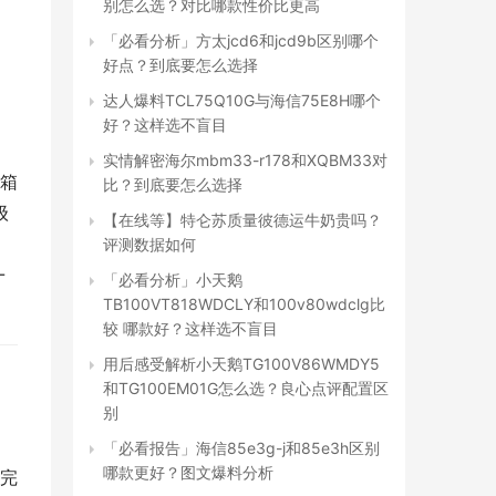
别怎么选？对比哪款性价比更高
「必看分析」方太jcd6和jcd9b区别哪个
好点？到底要怎么选择
达人爆料TCL75Q10G与海信75E8H哪个
好？这样选不盲目
实情解密海尔mbm33-r178和XQBM33对
箱
比？到底要怎么选择
级
【在线等】特仑苏质量彼德运牛奶贵吗？
评测数据如何
-
「必看分析」小天鹅
TB100VT818WDCLY和100v80wdclg比
较 哪款好？这样选不盲目
用后感受解析小天鹅TG100V86WMDY5
和TG100EM01G怎么选？良心点评配置区
别
「必看报告」海信85e3g-j和85e3h区别
哪款更好？图文爆料分析
完