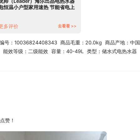
统帅（Leader）海尔出品电热水器
电恒温小户型家用速热 节能省电上
门安装 储水式卫生间淋浴洗澡LC
40升【1-2人】
更多评价
去看看 >>
品编号：10036824408343  商品毛重：20.0kg  商品产地：中
水垢  能效等级：二级能效  容量：40-49L  类型：储水式电热水器 
点赞！