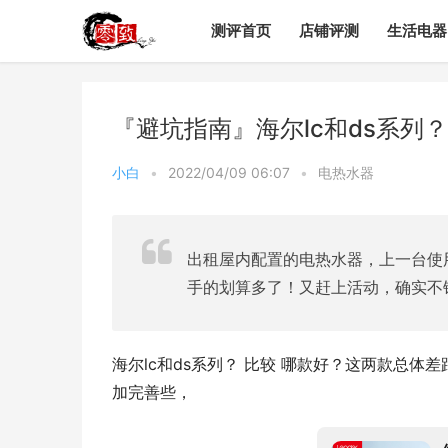
测评首页
店铺评测
生活电器
『避坑指南』海尔lc和ds系列
小白
•
2022/04/09 06:07
•
电热水器
出租屋内配置的电热水器，上一台使
手的划算多了！又赶上活动，确实不
海尔lc和ds系列？ 比较 哪款好？这两款总体
加完善些，