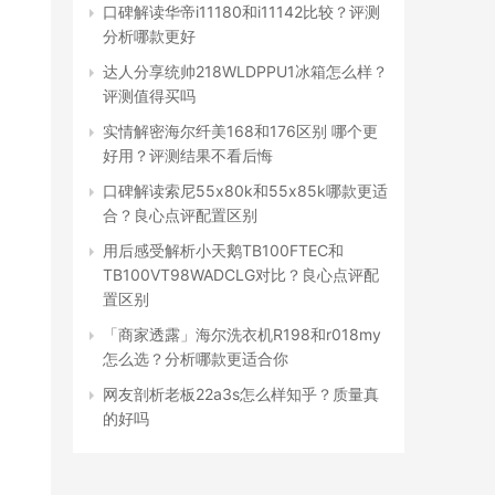
口碑解读华帝i11180和i11142比较？评测
分析哪款更好
达人分享统帅218WLDPPU1冰箱怎么样？
评测值得买吗
实情解密海尔纤美168和176区别 哪个更
好用？评测结果不看后悔
口碑解读索尼55x80k和55x85k哪款更适
合？良心点评配置区别
用后感受解析小天鹅TB100FTEC和
TB100VT98WADCLG对比？良心点评配
置区别
「商家透露」海尔洗衣机R198和r018my
怎么选？分析哪款更适合你
网友剖析老板22a3s怎么样知乎？质量真
的好吗