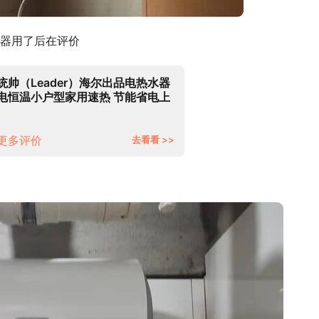
器用了后在评价
统帅（Leader）海尔出品电热水器
电恒温小户型家用速热 节能省电上
门安装 储水式卫生间淋浴洗澡LC
40升【1-2人】
更多评价
去看看 >>