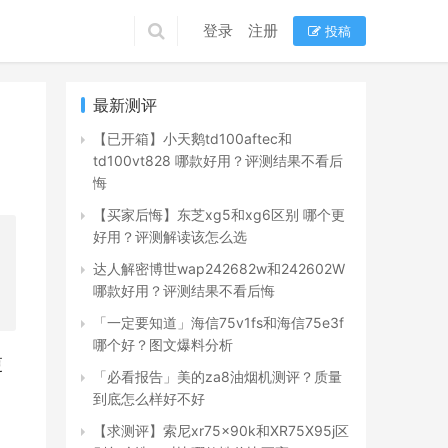
登录
注册
投稿
最新测评
【已开箱】小天鹅td100aftec和
td100vt828 哪款好用？评测结果不看后
悔
【买家后悔】东芝xg5和xg6区别 哪个更
好用？评测解读该怎么选
达人解密博世wap242682w和242602W
哪款好用？评测结果不看后悔
「一定要知道」海信75v1fs和海信75e3f
哪个好？图文爆料分析
更
「必看报告」美的za8油烟机测评？质量
到底怎么样好不好
【求测评】索尼xr75x90k和XR75X95j区