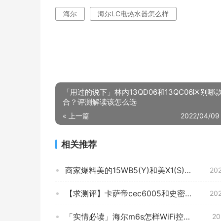
海尔
海尔LC电热水器怎么样
「用过的说下」林内13QD06和13QC06区别哪
合？评测解读该怎么选
« 上一篇
2022/04/09
相关推荐
商家爆料美的15WB5(Y)和美X1(S)哪款更适合？谁是性价比之王
20
【求测评】卡萨帝cec6005和史密斯e60vdp比较 哪款好？应该怎么样选择
20
「实情必读」海尔m6s怎样WiFi控制？良心点评配置区别
20