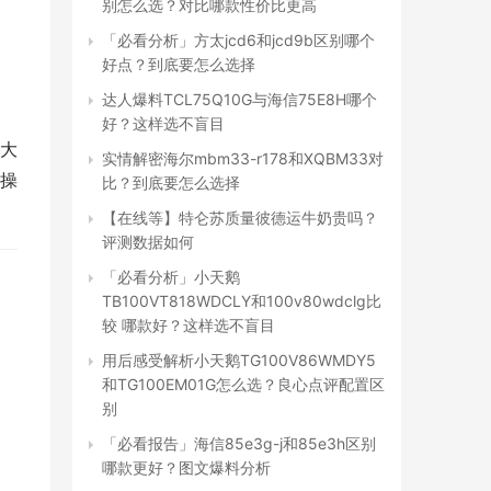
别怎么选？对比哪款性价比更高
「必看分析」方太jcd6和jcd9b区别哪个
好点？到底要怎么选择
达人爆料TCL75Q10G与海信75E8H哪个
好？这样选不盲目
国大
实情解密海尔mbm33-r178和XQBM33对
 操
比？到底要怎么选择
【在线等】特仑苏质量彼德运牛奶贵吗？
评测数据如何
「必看分析」小天鹅
TB100VT818WDCLY和100v80wdclg比
较 哪款好？这样选不盲目
用后感受解析小天鹅TG100V86WMDY5
和TG100EM01G怎么选？良心点评配置区
别
「必看报告」海信85e3g-j和85e3h区别
哪款更好？图文爆料分析