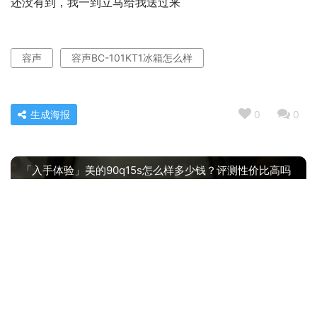
还没有到，我一到立马给我送过来
容声
容声BC-101KT1冰箱怎么样
生成海报
0
0
「入手体验」美的90q15s怎么样多少钱？评测性价比高吗
« 上一篇
2022/04/08 08:13
老司机介绍志高xqb75和xqb100比较 哪款好？图文爆料分
析
2022/04/08 08:17
下一篇 »