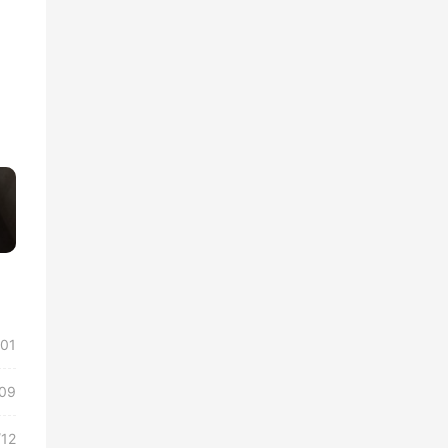
»
/01
09
/12