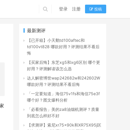
登录
注册
投稿
最新测评
【已开箱】小天鹅td100aftec和
td100vt828 哪款好用？评测结果不看后
悔
【买家后悔】东芝xg5和xg6区别 哪个更
好用？评测解读该怎么选
达人解密博世wap242682w和242602W
哪款好用？评测结果不看后悔
「一定要知道」海信75v1fs和海信75e3f
哪个好？图文爆料分析
我家
「必看报告」美的za8油烟机测评？质量
到底怎么样好不好
【求测评】索尼xr75x90k和XR75X95j区