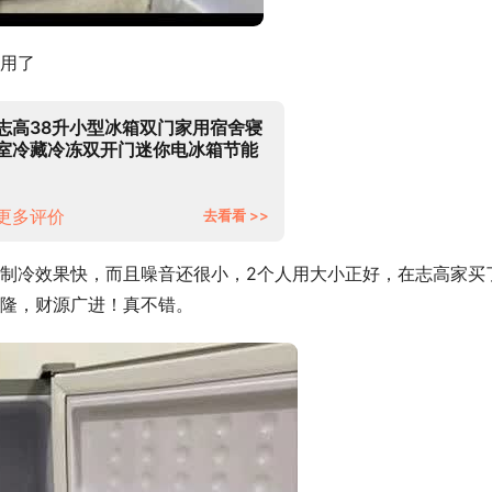
用了
志高38升小型冰箱双门家用宿舍寝
室冷藏冷冻双开门迷你电冰箱节能
保鲜小冰箱BCD-38A118L闪亮银
【企业采购】
更多评价
去看看 >>
制冷效果快，而且噪音还很小，2个人用大小正好，在志高家买
隆，财源广进！真不错。