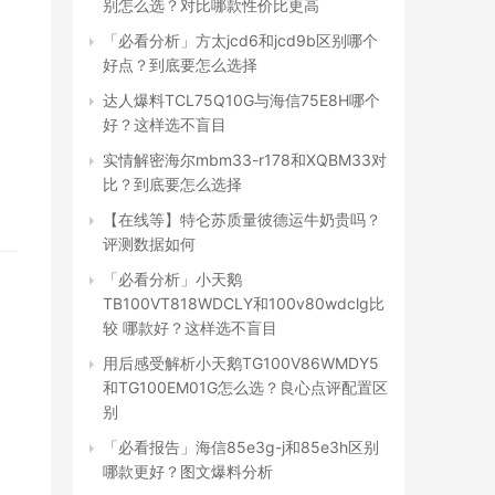
别怎么选？对比哪款性价比更高
「必看分析」方太jcd6和jcd9b区别哪个
好点？到底要怎么选择
达人爆料TCL75Q10G与海信75E8H哪个
好？这样选不盲目
实情解密海尔mbm33-r178和XQBM33对
比？到底要怎么选择
【在线等】特仑苏质量彼德运牛奶贵吗？
评测数据如何
「必看分析」小天鹅
TB100VT818WDCLY和100v80wdclg比
较 哪款好？这样选不盲目
用后感受解析小天鹅TG100V86WMDY5
和TG100EM01G怎么选？良心点评配置区
别
「必看报告」海信85e3g-j和85e3h区别
哪款更好？图文爆料分析