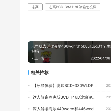
志高
志高BCD-38A118L冰箱怎么样
老司机告诉你海尔466wghfd15b8u1怎么样？
好吗
« 上一篇
2022/04/08
相关推荐
【冰箱体验】统帅BCD-330WLDPP质量评测怎么样好不好用？
20
达人解密奥克斯BCD-146D冰箱评测结果怎么样？不值得买吗？
20
深入解读海尔449wdco和446wcdk有何区别？到底要怎么选择
20