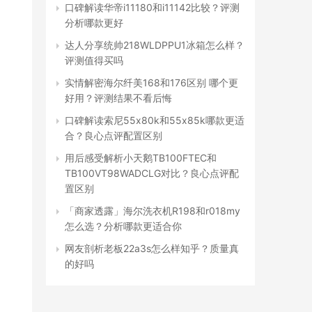
口碑解读华帝i11180和i11142比较？评测
分析哪款更好
达人分享统帅218WLDPPU1冰箱怎么样？
评测值得买吗
实情解密海尔纤美168和176区别 哪个更
好用？评测结果不看后悔
口碑解读索尼55x80k和55x85k哪款更适
合？良心点评配置区别
用后感受解析小天鹅TB100FTEC和
TB100VT98WADCLG对比？良心点评配
置区别
「商家透露」海尔洗衣机R198和r018my
怎么选？分析哪款更适合你
网友剖析老板22a3s怎么样知乎？质量真
的好吗