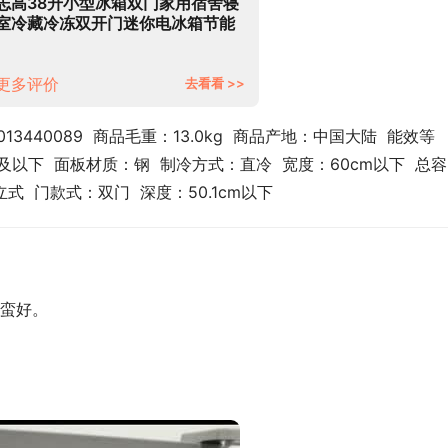
志高38升小型冰箱双门家用宿舍寝
室冷藏冷冻双开门迷你电冰箱节能
保鲜小冰箱BCD-38A118L闪亮银
【企业采购】
更多评价
去看看 >>
013440089  商品毛重：13.0kg  商品产地：中国大陆  能效等
及以下  面板材质：钢  制冷方式：直冷  宽度：60cm以下  总容
式  门款式：双门  深度：50.1cm以下
蛮好。