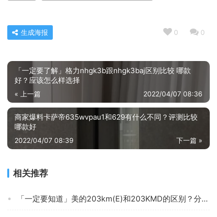
生成海报
0
0
「一定要了解」格力nhgk3b跟nhgk3baj区别比较 哪款
好？应该怎么样选择
« 上一篇
2022/04/07 08:36
商家爆料卡萨帝635wvpau1和629有什么不同？评测比较
哪款好
2022/04/07 08:39
下一篇 »
相关推荐
「一定要知道」美的203km(E)和203KMD的区别？分析哪款更适合你