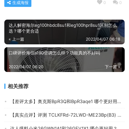
生成海报
0
0
达人解密海尔eg100hbdc8su1和eg100hpr8su1区别怎么
选？哪个更合适
« 上一篇
2022/04/07 06:18
口碑评价海信a190空调怎么样？功能真的不好吗
2022/04/07 06:20
下一篇 »
相关推荐
【差评太多】奥克斯BpR3Q和BpR3aqe1 哪个更好用？应该怎么样选择
【真实点评】评测 TCLKFRd-72LWD-ME23Bp(B3) 怎么样？质量让人放心吗？使用两个月反馈！
达人爆料小米26GWN1A1和26GEV1X1 哪个更好用？谁是性价比之王