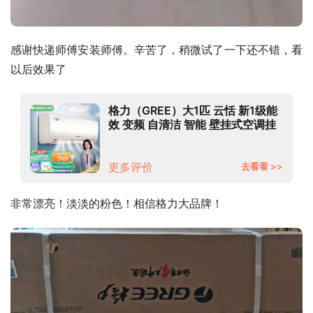
感谢快递师傅安装师傅。辛苦了，稍微试了一下还不错，看
以后效果了
格力（GREE）大1匹 云恬 新1级能
效 变频 自清洁 智能 壁挂式空调挂
机KFR-26GW/NhAe1BG珊瑚玉色
以旧换新
更多评价
去看看 >>
非常漂亮！淡淡的粉色！相信格力大品牌！