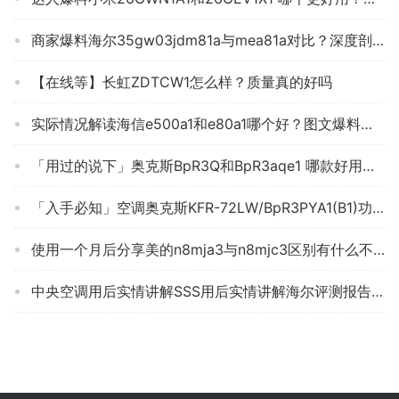
商家爆料海尔35gw03jdm81a与mea81a对比？深度剖析功能区别
【在线等】长虹ZDTCW1怎么样？质量真的好吗
实际情况解读海信e500a1和e80a1哪个好？图文爆料分析
「用过的说下」奥克斯BpR3Q和BpR3aqe1 哪款好用？评测教你怎么选
「入手必知」空调奥克斯KFR-72LW/BpR3PYA1(B1)功能评测结果，看看买家怎么样评价的
使用一个月后分享美的n8mja3与n8mjc3区别有什么不同？对比哪款性价比更高
中央空调用后实情讲解SSS用后实情讲解海尔评测报告怎么样？质量不靠谱？