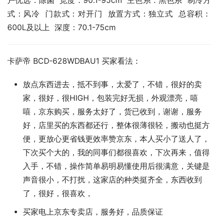
户优选：除菌  宽度：90.1-95cm  主色系：黑色系  制冷方
式：风冷  门款式：对开门  放置方式：独立式  总容积：
600L及以上  深度：70.1-75cm
卡萨帝 BCD-628WDBAU1 买家看法：
放点东西进去，抵不到事，太爱了，不错，很好的卖
家，很好，很HIGH，包装完好无损，外观漂亮，嘻
嘻，京东购买，服务太好了，货已收到，谢谢，服务
好，店里买的东西都还行，整体很薄很轻，搬动也挺方
便，更放心更省钱更效率赞京东，本人买小了送人了，
下次买个大的，我的同事们都很喜欢，下次再来，值得
入手，不错，操作简单易明易懂使用后很满意，关键是
声音很小，不打扰，这家店的种类挺齐全，东西收到
了，很好，很喜欢，
买家电上京东专卖店，服务好，品质保证