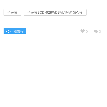
卡萨帝
卡萨帝BCD-628WDBAU1冰箱怎么样
生成海报
0
0
老司机告诉你海尔BD-148MDT和BD-102MDT的区别？评
测哪款值得买
« 上一篇
2022/04/07 06:28
达人解密格力nhgk3b跟nhgk3baj区别哪个好？只选对的
不选贵的
2022/04/07 06:33
下一篇 »
相关推荐