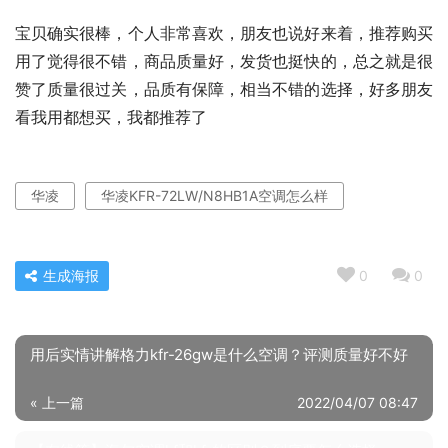
宝贝确实很棒，个人非常喜欢，朋友也说好来着，推荐购买
用了觉得很不错，商品质量好，发货也挺快的，总之就是很
赞了质量很过关，品质有保障，相当不错的选择，好多朋友
看我用都想买，我都推荐了
华凌
华凌KFR-72LW/N8HB1A空调怎么样
生成海报
0
0
用后实情讲解格力kfr-26gw是什么空调？评测质量好不好
« 上一篇
2022/04/07 08:47