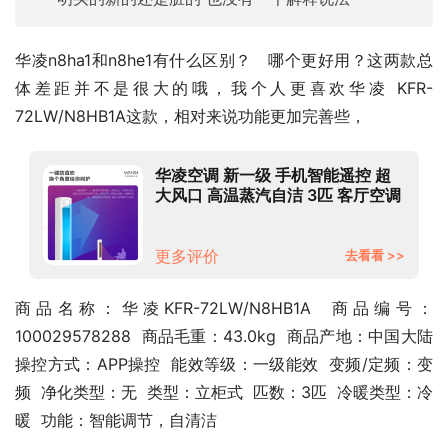
华凌n8ha1和n8he1有什么区别？   哪个更好用？这两款总
体差距并不是很大的哦，我个人更喜欢华凌 KFR-
72LW/N8HB1A这款，相对来说功能更加完善些，
华凌空调 新一级 手机智能遥控 超
大风口 高温蒸汽自洁 3匹 客厅空调
柜机 以旧换新KFR-
72LW/N8HB1A 京东小家
更多评价
去看看 >>
商品名称：华凌KFR-72LW/N8HB1A  商品编号：
100029578288  商品毛重：43.0kg  商品产地：中国大陆  
操控方式：APP操控  能效等级：一级能效  变频/定频：变
频  净化类型：无  类型：立柜式  匹数：3匹  冷暖类型：冷
暖  功能：智能调节，自清洁