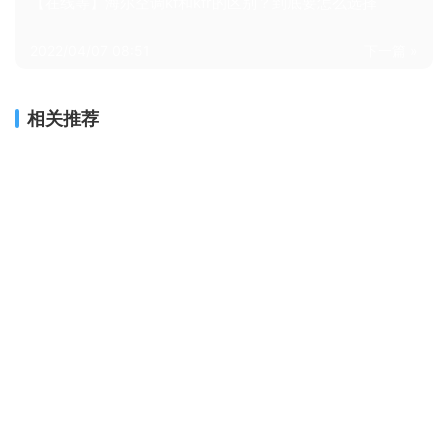
【在线等】海尔空调kf和kfr的区别？到底要怎么选择
2022/04/07 08:51
下一篇 »
相关推荐
用后感受解析海尔06kaa81u1测评？质量到底怎么样好不好
【用后说说】美的35GW/N8VHA1与35GW/N8ZHA1区别有什么不同？评测比较哪款好
「入手体验」海信ef20a1和e500a1对比？应该怎么样选择
【开箱解读】美的KFR-35GW/N8XHC3空调质量评测怎么样好不好用？
良心解读美的n8xha1和n8xhb1区别有什么不同？评测比较哪款好
【大家注意】空调 海尔KFR-35GW/B1KJA81U1 实际质量怎么样？差强人意？测评大揭秘