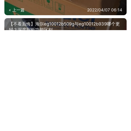
« 上一篇
2022/04/07 06:14
【不看后悔】海尔eg10012b509g与eg10012b939哪个更
好？深度剖析功能区别
2022/04/07 06:16
下一篇 »
相关推荐
实情解密奥克斯BpR3Q和BpR3aqe1比较 哪款好？良心点评配置区别
【已开箱】康佳电视32s2和32s3区别 哪个更好用？谁是性价比之王
商家爆料海尔KFR和HAS有什么不同？深度剖析功能区别
「评价性价比」海尔01kgc和06kga有什么不同？分析哪款更适合你
人气博主评价海信h620-x1与海信h520-x1有什么不同？深度剖析功能区别