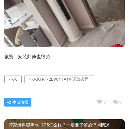
很赞   安装师傅也很赞
小米
小米KFR-72LW/N1A1空调怎么样
生成海报
0
0
商家爆料容声bc-205怎么样？一定要了解的评测情况