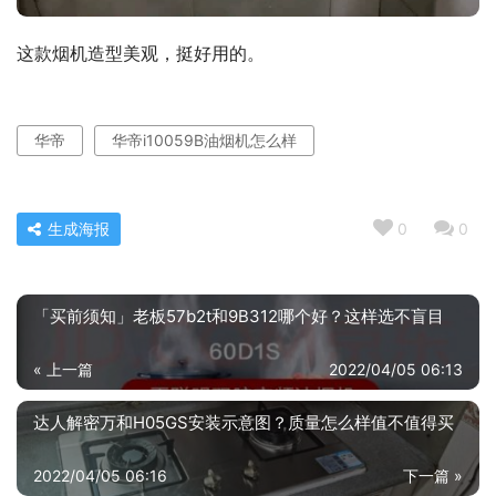
这款烟机造型美观，挺好用的。
华帝
华帝i10059B油烟机怎么样
生成海报
0
0
「买前须知」老板57b2t和9B312哪个好？这样选不盲目
« 上一篇
2022/04/05 06:13
达人解密万和H05GS安装示意图？质量怎么样值不值得买
2022/04/05 06:16
下一篇 »