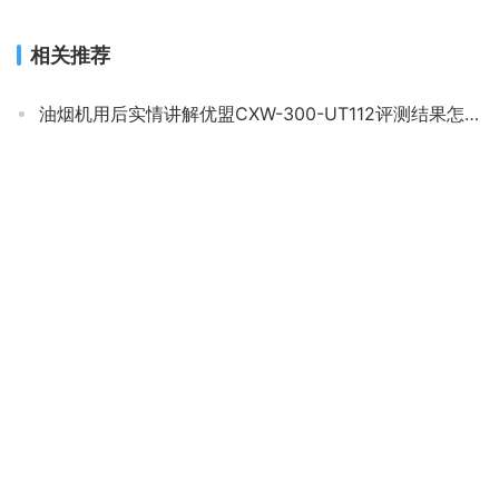
相关推荐
油烟机用后实情讲解优盟CXW-300-UT112评测结果怎么样？不值得买吗？
商家爆料海尔e900c11与海尔e900c12哪个好？良心点评配置区别
【差评太多】百得e303c3与百得e303c2的区别？哪个性价比高、质量更好
「实情必读」万家乐AJ4油烟机怎么样？评测值得买吗
【真的坑吗】入手分享 老板27A7烟灶套装 评测数据怎么样，买油烟机必看质量系列！
深入解读万家乐al011和al021哪个好？只选对的不选贵的
「求助」康佳电视A系列和K系列区别？只选对的不选贵的
口碑评价百得e303c2和E303C3哪个好？这样选不盲目