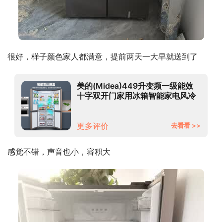
很好，样子颜色家人都满意，提前两天一大早就送到了
美的(Midea)449升变频一级能效
十字双开门家用冰箱智能家电风冷
无霜BCD-449WSPZM(E)温湿精
控大容量
更多评价
去看看 >>
感觉不错，声音也小，容积大