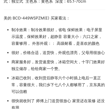
式：独立式  主色系：黄色系  深度：65.1-70cm
美的 BCD-449WSPZM(E) 买家看法：
制冷效果：制冷效果很好，省电 保鲜效果：电子屏显
示温度，保鲜效果好，超静音 容量大小：六口之家，
容量够用， 外形外观：： 高级耐看，是喜欢的颜色
很好，价格合适，送货快，外观也漂亮，父母用很放心
商家服务好，发货速度快，冰箱空间大，十字门效果好
独立储存，给给商家一个赞。
冰箱已收到，收到货后静等六个小时插上电后一直正
常，容量很大，我们乡下七八个人都够用了，京东真的
可以信赖
很快就收到了 师傅上门送货很放心 家里还在装修 还没
有用