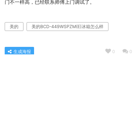
门不一样高，已经联系师傅上门调试了。
美的
美的BCD-449WSPZM(E)冰箱怎么样
生成海报
0
0
老司机解读小鸭1680s和2825bs 哪款好用？深度剖析功能
区别
« 上一篇
2022/04/05 07:42
老司机介绍西门子kx50na41ti与kx53na41ti怎么选？良心
点评配置区别
2022/04/05 07:44
下一篇 »