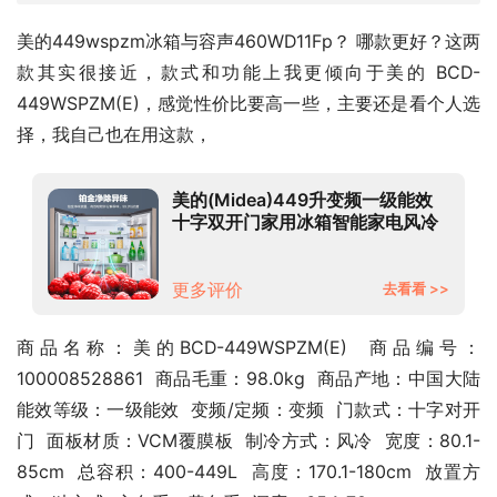
美的449wspzm冰箱与容声460WD11Fp？ 哪款更好？这两
款其实很接近，款式和功能上我更倾向于美的 BCD-
449WSPZM(E)，感觉性价比要高一些，主要还是看个人选
择，我自己也在用这款，
美的(Midea)449升变频一级能效
十字双开门家用冰箱智能家电风冷
无霜BCD-449WSPZM(E)温湿精
控大容量
更多评价
去看看 >>
商品名称：美的BCD-449WSPZM(E)  商品编号：
100008528861  商品毛重：98.0kg  商品产地：中国大陆  
能效等级：一级能效  变频/定频：变频  门款式：十字对开
门  面板材质：VCM覆膜板  制冷方式：风冷  宽度：80.1-
85cm  总容积：400-449L  高度：170.1-180cm  放置方