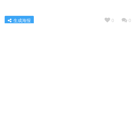
生成海报
0
0
「一定要知道」美的CXW-280-J25和华帝i11135比较？评
测分析哪款更好
« 上一篇
2022/04/05 06:57
【求反馈】TCLR315V5—D冰箱怎么样？良心点评配置区
别
2022/04/05 07:03
下一篇 »
相关推荐
【独家爆料】容声450wd16fpa和449WRK1FPG哪个好点？到底要怎么选择