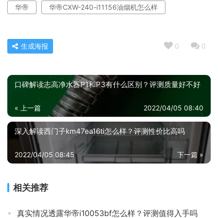
华帝
华帝CXW-240-i11156油烟机怎么样
生成海报
0
0
口碑解读志高净水器P1和P3有什么区别？评测质量好不好
« 上一篇
2022/04/05 08:40
深入解读西门子km47ea16ti怎么样？评测性价比高吗
2022/04/05 08:45
下一篇 »
相关推荐
真实情况透露华帝i10053bf怎么样？评测值得入手吗